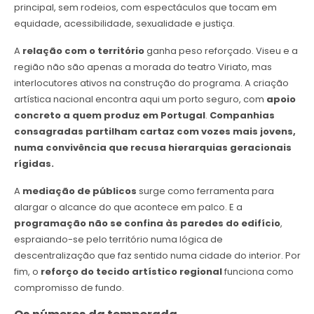
principal, sem rodeios, com espectáculos que tocam em
equidade, acessibilidade, sexualidade e justiça.
A
relação com o território
ganha peso reforçado. Viseu e a
região não são apenas a morada do teatro Viriato, mas
interlocutores ativos na construção do programa. A criação
artística nacional encontra aqui um porto seguro, com
apoio
concreto a quem produz em Portugal
.
Companhias
consagradas partilham cartaz com vozes mais jovens,
numa convivência que recusa hierarquias geracionais
rígidas.
A
mediação de públicos
surge como ferramenta para
alargar o alcance do que acontece em palco. E a
programação não se confina às paredes do edifício
,
espraiando-se pelo território numa lógica de
descentralização que faz sentido numa cidade do interior. Por
fim, o
reforço do tecido artístico regional
funciona como
compromisso de fundo.