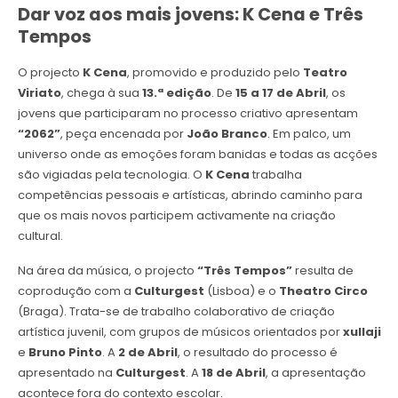
Dar voz aos mais jovens: K Cena e Três
Tempos
O projecto
K Cena
, promovido e produzido pelo
Teatro
Viriato
, chega à sua
13.ª edição
. De
15 a 17 de Abril
, os
jovens que participaram no processo criativo apresentam
“2062”
, peça encenada por
João Branco
. Em palco, um
universo onde as emoções foram banidas e todas as acções
são vigiadas pela tecnologia. O
K Cena
trabalha
competências pessoais e artísticas, abrindo caminho para
que os mais novos participem activamente na criação
cultural.
Na área da música, o projecto
“Três Tempos”
resulta de
coprodução com a
Culturgest
(Lisboa) e o
Theatro Circo
(Braga). Trata-se de trabalho colaborativo de criação
artística juvenil, com grupos de músicos orientados por
xullaji
e
Bruno Pinto
. A
2 de Abril
, o resultado do processo é
apresentado na
Culturgest
. A
18 de Abril
, a apresentação
acontece fora do contexto escolar.