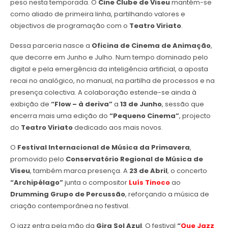
peso nesta temporada. O
Cine Clube de Viseu
mantém-se
como aliado de primeira linha, partilhando valores e
objectivos de programação com o
Teatro Viriato
.
Dessa parceria nasce a
Oficina de Cinema de Animação
,
que decorre em Junho e Julho. Num tempo dominado pelo
digital e pela emergência da inteligência artificial, a aposta
recai no analógico, no manual, na partilha de processos e na
presença colectiva. A colaboração estende-se ainda à
exibição de
“Flow – à deriva”
a
13 de Junho
, sessão que
encerra mais uma edição do
“Pequeno Cinema”
, projecto
do
Teatro Viriato
dedicado aos mais novos.
O
Festival Internacional de Música da Primavera
,
promovido pelo
Conservatório Regional de Música de
Viseu
, também marca presença. A
23 de Abril
, o concerto
“Archipélago”
junta o compositor
Luís Tinoco
ao
Drumming Grupo de Percussão
, reforçando a música de
criação contemporânea no festival.
O jazz entra pela mão da
Gira Sol Azul
. O festival
“
Que Jazz