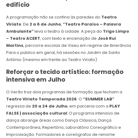
edifício
A programação não se confina às paredes do
Teatro
Viriato
. De
2 a 6 de Junho
,
“Teatro Paraíso – Palavra
Ambulante”
leva o teatro à cidade. A peça do
Trigo Limpo
– Teatro ACERT
, com texto e encenação de
José Rui
Martins
, percorre escolas de Viseu em regime de itinerância.
Para o público em geral, há sessões no Jardim de Santo
António (mesmo em frente ao Teatro Viriato).
Reforçar o tecido artístico: formação
intensiva em Julho
O Verão traz dois programas de formação que fecham a
Teatro Viriato Temporada 2026
. O
“SUMMER LAB”
regressa de
20 a 24 de Julho
, em parceria com a
PLAY
FALSE | associação cultural
. O programa intensivo de
dança abrange áreas como Dança Clássica, Dança
Contemporânea, Repertório, Laboratório Coreográfico e
Improvisação. Formadores e coreógrafos de renome