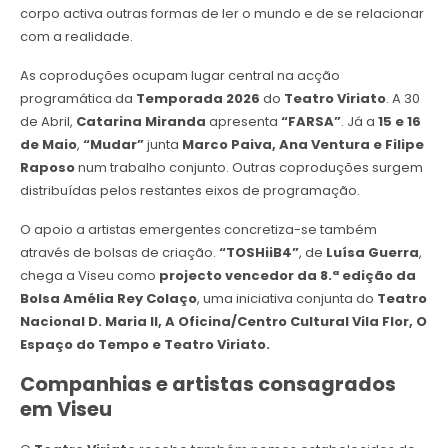
corpo activa outras formas de ler o mundo e de se relacionar
com a realidade.
As coproduções ocupam lugar central na acção
programática da
Temporada 2026
do
Teatro Viriato
. A 30
de Abril,
Catarina Miranda
apresenta
“FARSA”
. Já a
15 e 16
de Maio
,
“Mudar”
junta
Marco Paiva, Ana Ventura e Filipe
Raposo
num trabalho conjunto. Outras coproduções surgem
distribuídas pelos restantes eixos de programação.
O apoio a artistas emergentes concretiza-se também
através de bolsas de criação.
“TOSHiiB4”
, de
Luísa Guerra
,
chega a Viseu como
projecto vencedor da 8.ª edição da
Bolsa Amélia Rey Colaço
, uma iniciativa conjunta do
Teatro
Nacional D. Maria II, A Oficina/Centro Cultural Vila Flor, O
Espaço do Tempo e Teatro Viriato.
Companhias e artistas consagrados
em Viseu