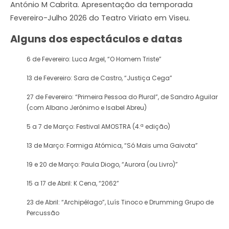
António M Cabrita. Apresentação da temporada
Fevereiro-Julho 2026 do Teatro Viriato em Viseu.
Alguns dos espectáculos e datas
6 de Fevereiro: Luca Argel, “O Homem Triste”
13 de Fevereiro: Sara de Castro, “Justiça Cega”
27 de Fevereiro: “Primeira Pessoa do Plural”, de Sandro Aguilar
(com Albano Jerónimo e Isabel Abreu)
5 a 7 de Março: Festival AMOSTRA (4.ª edição)
13 de Março: Formiga Atómica, “Só Mais uma Gaivota”
19 e 20 de Março: Paula Diogo, “Aurora (ou Livro)”
15 a 17 de Abril: K Cena, “2062”
23 de Abril: “Archipélago”, Luís Tinoco e Drumming Grupo de
Percussão