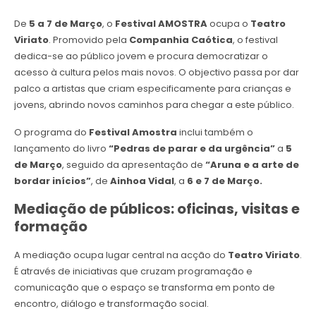
De
5 a 7 de Março
, o
Festival AMOSTRA
ocupa o
Teatro
Viriato
. Promovido pela
Companhia Caótica
, o festival
dedica-se ao público jovem e procura democratizar o
acesso à cultura pelos mais novos. O objectivo passa por dar
palco a artistas que criam especificamente para crianças e
jovens, abrindo novos caminhos para chegar a este público.
O programa do
Festival Amostra
inclui também o
lançamento do livro
“Pedras de parar e da urgência”
a
5
de Março
, seguido da apresentação de
“Aruna e a arte de
bordar inícios”
, de
Ainhoa Vidal
, a
6 e 7 de Março.
Mediação de públicos: oficinas, visitas e
formação
A mediação ocupa lugar central na acção do
Teatro Viriato
.
É através de iniciativas que cruzam programação e
comunicação que o espaço se transforma em ponto de
encontro, diálogo e transformação social.