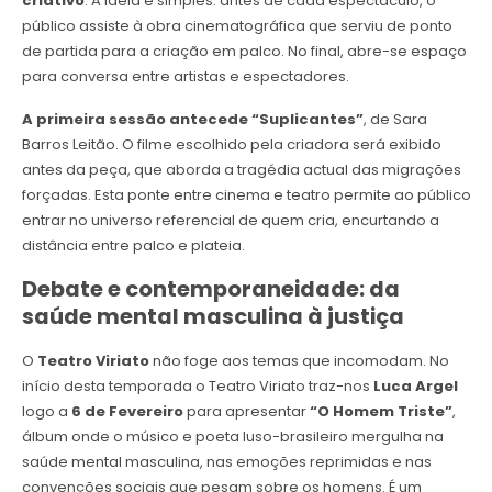
criativo
. A ideia é simples: antes de cada espectáculo, o
público assiste à obra cinematográfica que serviu de ponto
de partida para a criação em palco. No final, abre-se espaço
para conversa entre artistas e espectadores.
A primeira sessão antecede “Suplicantes”
, de Sara
Barros Leitão. O filme escolhido pela criadora será exibido
antes da peça, que aborda a tragédia actual das migrações
forçadas. Esta ponte entre cinema e teatro permite ao público
entrar no universo referencial de quem cria, encurtando a
distância entre palco e plateia.
Debate e contemporaneidade: da
saúde mental masculina à justiça
O
Teatro Viriato
não foge aos temas que incomodam. No
início desta temporada o Teatro Viriato traz-nos
Luca Argel
logo a
6 de Fevereiro
para apresentar
“O Homem Triste”
,
álbum onde o músico e poeta luso-brasileiro mergulha na
saúde mental masculina, nas emoções reprimidas e nas
convenções sociais que pesam sobre os homens. É um