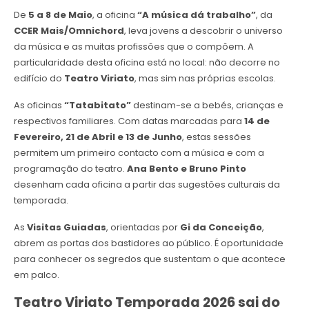
De
5 a 8 de Maio
, a oficina
“A música dá trabalho”
, da
CCER Mais/Omnichord
, leva jovens a descobrir o universo
da música e as muitas profissões que o compõem. A
particularidade desta oficina está no local: não decorre no
edifício do
Teatro Viriato
, mas sim nas próprias escolas.
As oficinas
“Tatabitato”
destinam-se a bebés, crianças e
respectivos familiares. Com datas marcadas para
14 de
Fevereiro, 21 de Abril e 13 de Junho
, estas sessões
permitem um primeiro contacto com a música e com a
programação do teatro.
Ana Bento e Bruno Pinto
desenham cada oficina a partir das sugestões culturais da
temporada.
As
Visitas Guiadas
, orientadas por
Gi da Conceição
,
abrem as portas dos bastidores ao público. É oportunidade
para conhecer os segredos que sustentam o que acontece
em palco.
Teatro Viriato Temporada 2026 sai do