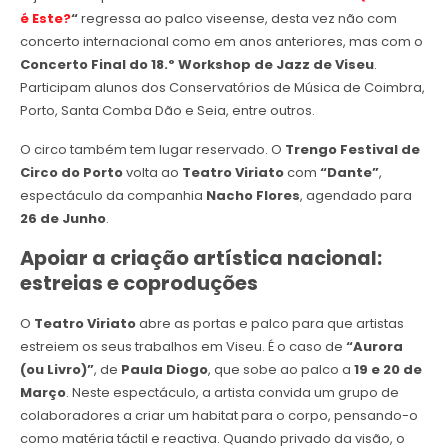
é Este?
“
regressa ao palco viseense, desta vez não com
concerto internacional como em anos anteriores, mas com o
Concerto Final do 18.º Workshop de Jazz de Viseu
.
Participam alunos dos Conservatórios de Música de Coimbra,
Porto, Santa Comba Dão e Seia, entre outros.
O circo também tem lugar reservado. O
Trengo Festival de
Circo do Porto
volta ao
Teatro Viriato
com
“Dante”
,
espectáculo da companhia
Nacho Flores
, agendado para
26 de Junho
.
Apoiar a criação artística nacional:
estreias e coproduções
O
Teatro Viriato
abre as portas e palco para que artistas
estreiem os seus trabalhos em Viseu. É o caso de
“Aurora
(ou Livro)”
, de
Paula Diogo
, que sobe ao palco a
19 e 20 de
Março
. Neste espectáculo, a artista convida um grupo de
colaboradores a criar um habitat para o corpo, pensando-o
como matéria táctil e reactiva. Quando privado da visão, o