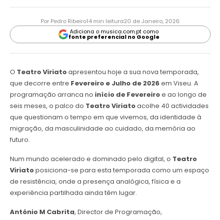
Por Pedro Ribeiro
14 min leitura
20 de Janeiro, 2026
Adiciona o musica.com.pt como
fonte preferencial no Google
O
Teatro Viriato
apresentou hoje a sua nova temporada,
que decorre entre
Fevereiro e Julho de 2026
em Viseu. A
programação arranca no
início de Fevereiro
e ao longo de
seis meses, o palco do
Teatro Viriato
acolhe 40 actividades
que questionam o tempo em que vivemos, da identidade à
migração, da masculinidade ao cuidado, da memória ao
futuro.
Num mundo acelerado e dominado pelo digital, o
Teatro
Viriato
posiciona-se para esta temporada como um espaço
de resistência, onde a presença analógica, física e a
experiência partilhada ainda têm lugar.
António M Cabrita
, Director de Programação,