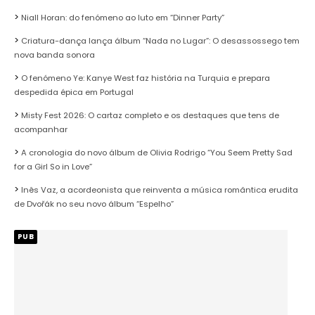
Niall Horan: do fenómeno ao luto em “Dinner Party”
Criatura-dança lança álbum “Nada no Lugar”: O desassossego tem
nova banda sonora
O fenómeno Ye: Kanye West faz história na Turquia e prepara
despedida épica em Portugal
Misty Fest 2026: O cartaz completo e os destaques que tens de
acompanhar
A cronologia do novo álbum de Olivia Rodrigo “You Seem Pretty Sad
for a Girl So in Love”
Inês Vaz, a acordeonista que reinventa a música romântica erudita
de Dvořák no seu novo álbum “Espelho”
PUB