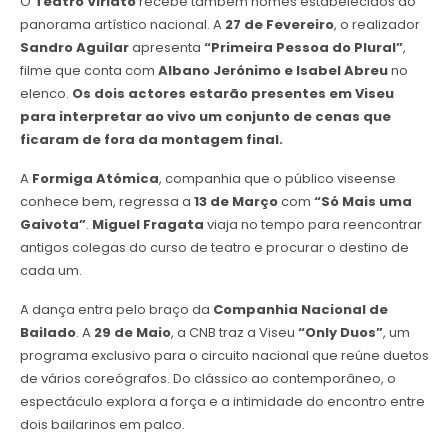
O
Teatro Viriato
recebe também nomes estabelecidos do
panorama artístico nacional. A
27 de Fevereiro
, o realizador
Sandro Aguilar
apresenta
“Primeira Pessoa do Plural”
,
filme que conta com
Albano Jerónimo e Isabel Abreu
no
elenco.
Os dois actores estarão presentes em Viseu
para interpretar ao vivo um conjunto de cenas que
ficaram de fora da montagem final.
A
Formiga Atómica
, companhia que o público viseense
conhece bem, regressa a
13 de Março
com
“Só Mais uma
Gaivota”
.
Miguel Fragata
viaja no tempo para reencontrar
antigos colegas do curso de teatro e procurar o destino de
cada um.
A dança entra pelo braço da
Companhia Nacional de
Bailado
. A
29 de Maio
, a CNB traz a Viseu
“Only Duos”
, um
programa exclusivo para o circuito nacional que reúne duetos
de vários coreógrafos. Do clássico ao contemporâneo, o
espectáculo explora a força e a intimidade do encontro entre
dois bailarinos em palco.