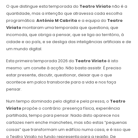
O que distingue esta temporada do
Teatro Viriato
não é a
quantidade, mas a intenção que atravessa cada escolha
programática.
António M Cabrita
e a equipa do
Teatro
Viriato
montaram uma temporada que questiona, que
incomoda, que obriga a pensar, que se liga ao território, à
cidade e ao país, e se desliga das inteligências artificiais e de
um mundo digital.
Esta primeira temporada 2026 do
Teatro Viriato
é isto
mesmo: um convite à acção. Não basta assistir. É preciso
estar presente, discutir, questionar, deixar que o que
acontece em palco transborde para a vida e nos faça
pensar.
Num tempo dominado pelo digital e pela pressa, o
Teatro
Viriato
propõe o contrário: presença física, experiência
partilhada, tempo para pensar. Nada disto aparece nos
cartazes nem enche manchetes, mas são estas “pequenas
coisas” que transformam um edifício numa casa, e é isso que
o Teatro Viriato no fundo representa para a região. De