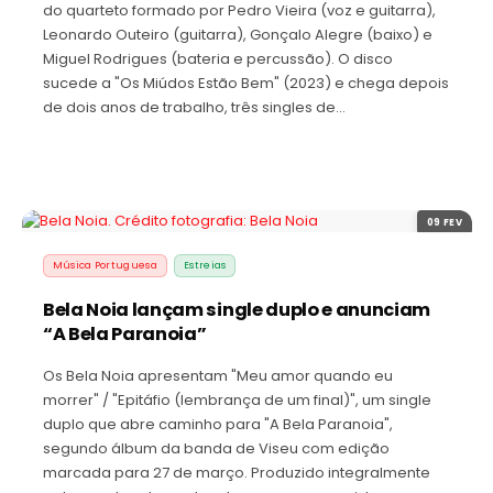
do quarteto formado por Pedro Vieira (voz e guitarra),
Leonardo Outeiro (guitarra), Gonçalo Alegre (baixo) e
Miguel Rodrigues (bateria e percussão). O disco
sucede a "Os Miúdos Estão Bem" (2023) e chega depois
de dois anos de trabalho, três singles de…
09 FEV
Música Portuguesa
Estreias
Bela Noia lançam single duplo e anunciam
“A Bela Paranoia”
Os Bela Noia apresentam "Meu amor quando eu
morrer" / "Epitáfio (lembrança de um final)", um single
duplo que abre caminho para "A Bela Paranoia",
segundo álbum da banda de Viseu com edição
marcada para 27 de março. Produzido integralmente