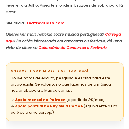
Fevereiro a Julho, Viseu tem onde ir. E razões de sobra para lá
estar.
Site oficial:
teatroviriato.com
Queres ver mais notícias sobre música portuguesa?
Carrega
aqui
! Se estás interessado em concertos ou festivais, dá uma
vista de olhos no
Calendário de Concertos e Festivais
.
CHEGASTE AO FIM DESTE ARTIGO, BOA!
Houve horas de escuta, pesquisa e escrita para este
artigo existir. Se valorizas o que fazemos pela música
nacional, apoia o Musica.com.pt!
→
Apoio mensal no Patreon
(a partir de 3€/mês)
→
Apoio pontual no Buy Me a Coffee
(equivalente a um
café ou a uma cerveja)