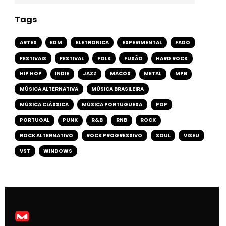
Tags
ARTES
EDM
ELETRONICA
EXPERIMENTAL
FADO
FESTIVAIS
FESTIVAL
FOLK
FUSÃO
HARD ROCK
HIP HOP
INDIE
JAZZ
MACOS
METAL
MPB
MÚSICA ALTERNATIVA
MÚSICA BRASILEIRA
MÚSICA CLÁSSICA
MÚSICA PORTUGUESA
POP
PORTUGAL
PUNK
R&B
RNB
ROCK
ROCK ALTERNATIVO
ROCK PROGRESSIVO
SOUL
VISEU
VST
WINDOWS