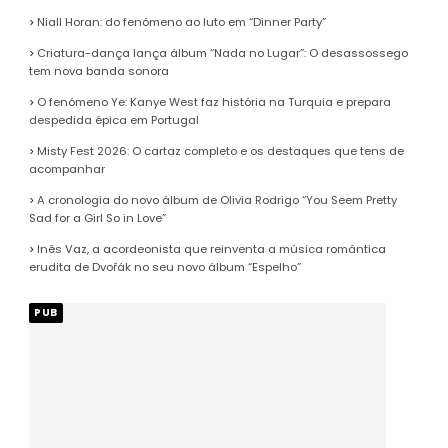
Niall Horan: do fenómeno ao luto em “Dinner Party”
Criatura-dança lança álbum “Nada no Lugar”: O desassossego
tem nova banda sonora
O fenómeno Ye: Kanye West faz história na Turquia e prepara
despedida épica em Portugal
Misty Fest 2026: O cartaz completo e os destaques que tens de
acompanhar
A cronologia do novo álbum de Olivia Rodrigo “You Seem Pretty
Sad for a Girl So in Love”
Inês Vaz, a acordeonista que reinventa a música romântica
erudita de Dvořák no seu novo álbum “Espelho”
PUB