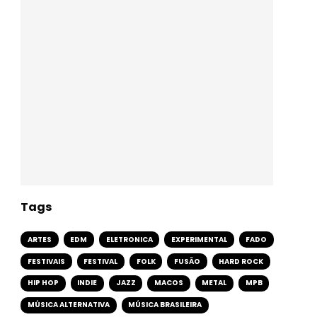
Tags
ARTES
EDM
ELETRONICA
EXPERIMENTAL
FADO
FESTIVAIS
FESTIVAL
FOLK
FUSÃO
HARD ROCK
HIP HOP
INDIE
JAZZ
MACOS
METAL
MPB
MÚSICA ALTERNATIVA
MÚSICA BRASILEIRA