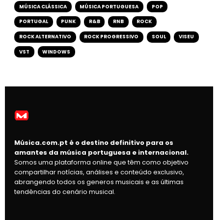
MÚSICA CLÁSSICA
MÚSICA PORTUGUESA
POP
PORTUGAL
PUNK
R&B
RNB
ROCK
ROCK ALTERNATIVO
ROCK PROGRESSIVO
SOUL
VISEU
VST
WINDOWS
Música.com.pt é o destino definitivo para os
amantes da música portuguesa e internacional.
Somos uma plataforma online que têm como objetivo
compartilhar notícias, análises e conteúdo exclusivo,
abrangendo todos os generos musicais e as últimas
tendências do cenário musical.