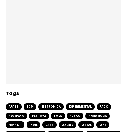
Tags
ARTES
EDM
ELETRONICA
EXPERIMENTAL
FADO
FESTIVAIS
FESTIVAL
FOLK
FUSÃO
HARD ROCK
HIP HOP
INDIE
JAZZ
MACOS
METAL
MPB