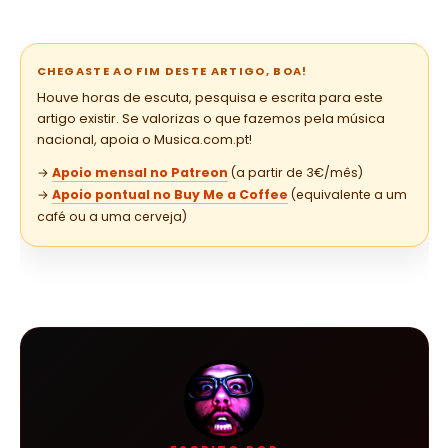
CHEGASTE AO FIM DESTE ARTIGO, BOA!
Houve horas de escuta, pesquisa e escrita para este
artigo existir. Se valorizas o que fazemos pela música
nacional, apoia o Musica.com.pt!
→
Apoio mensal no Patreon
(a partir de 3€/mês)
→
Apoio pontual no Buy Me a Coffee
(equivalente a um
café ou a uma cerveja)