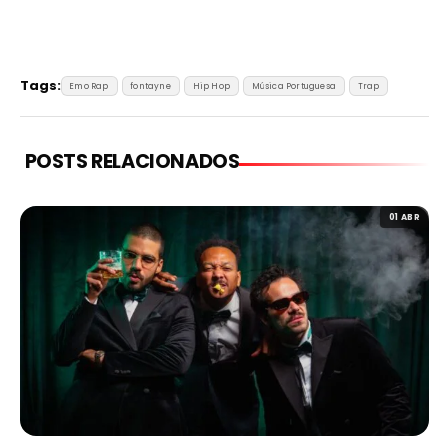
Tags:
Emo Rap
fontayne
Hip Hop
Música Portuguesa
Trap
POSTS RELACIONADOS
01 ABR