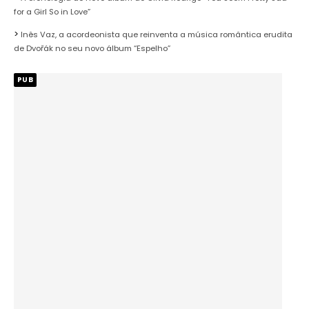
for a Girl So in Love”
Inês Vaz, a acordeonista que reinventa a música romântica erudita
de Dvořák no seu novo álbum “Espelho”
PUB