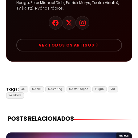
Neagu, Peter Michael Dietz, Patrick Murys, Teatro Viriato),
TV (RTP2) e várias rádios.
VER TODOS OS ARTIGOS
Tags:
AU
MacOS
Mastering
Masterização
Plugin
VST
Windows
POSTS RELACIONADOS
06 MAI