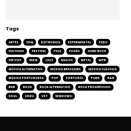
Tags
ARTES
EDM
ELETRONICA
EXPERIMENTAL
FADO
FESTIVAIS
FESTIVAL
FOLK
FUSÃO
HARD ROCK
HIP HOP
INDIE
JAZZ
MACOS
METAL
MPB
MÚSICA ALTERNATIVA
MÚSICA BRASILEIRA
MÚSICA CLÁSSICA
MÚSICA PORTUGUESA
POP
PORTUGAL
PUNK
R&B
RNB
ROCK
ROCK ALTERNATIVO
ROCK PROGRESSIVO
SOUL
VISEU
VST
WINDOWS