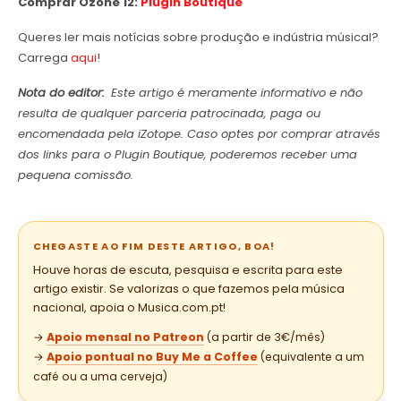
Comprar Ozone 12:
Plugin Boutique
Queres ler mais notícias sobre produção e indústria músical?
Carrega
aqui
!
Nota do editor:
Este artigo é meramente informativo e não
resulta de qualquer parceria patrocinada, paga ou
encomendada pela iZotope. Caso optes por comprar através
dos links para o Plugin Boutique, poderemos receber uma
pequena comissão.
CHEGASTE AO FIM DESTE ARTIGO, BOA!
Houve horas de escuta, pesquisa e escrita para este
artigo existir. Se valorizas o que fazemos pela música
nacional, apoia o Musica.com.pt!
→
Apoio mensal no Patreon
(a partir de 3€/mês)
→
Apoio pontual no Buy Me a Coffee
(equivalente a um
café ou a uma cerveja)