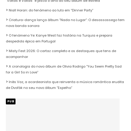
“Voltas e Voltas” e pisca o olho ao seu álbum de estreia
Niall Horan: do fenómeno ao luto em “Dinner Party”
Criatura-dança lança álbum “Nada no Lugar”: O desassossego tem
nova banda sonora
O fenómeno Ye: Kanye West faz história na Turquia e prepara
despedida épica em Portugal
Misty Fest 2026: O cartaz completo e os destaques que tens de
acompanhar
A cronologia do novo álbum de Olivia Rodrigo “You Seem Pretty Sad
for a Girl So in Love”
Inês Vaz, a acordeonista que reinventa a música romântica erudita
de Dvořák no seu novo álbum “Espelho”
PUB