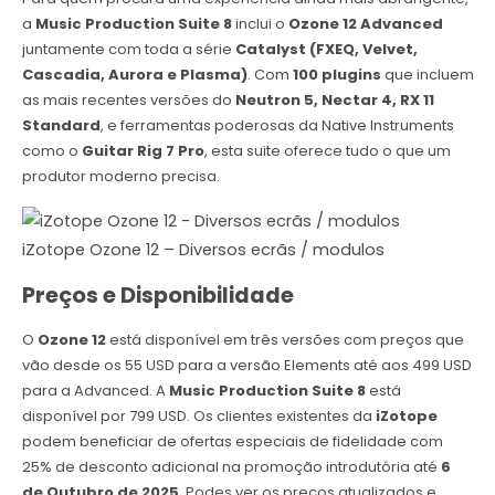
a
Music Production Suite 8
inclui o
Ozone 12 Advanced
juntamente com toda a série
Catalyst (FXEQ, Velvet,
Cascadia, Aurora e Plasma)
. Com
100 plugins
que incluem
as mais recentes versões do
Neutron 5, Nectar 4, RX 11
Standard
, e ferramentas poderosas da Native Instruments
como o
Guitar Rig 7 Pro
, esta suite oferece tudo o que um
produtor moderno precisa.
iZotope Ozone 12 – Diversos ecrãs / modulos
Preços e Disponibilidade
O
Ozone 12
está disponível em três versões com preços que
vão desde os 55 USD para a versão Elements até aos 499 USD
para a Advanced. A
Music Production Suite 8
está
disponível por 799 USD. Os clientes existentes da
iZotope
podem beneficiar de ofertas especiais de fidelidade com
25% de desconto adicional na promoção introdutória até
6
de Outubro de 2025
. Podes ver os preços atualizados e