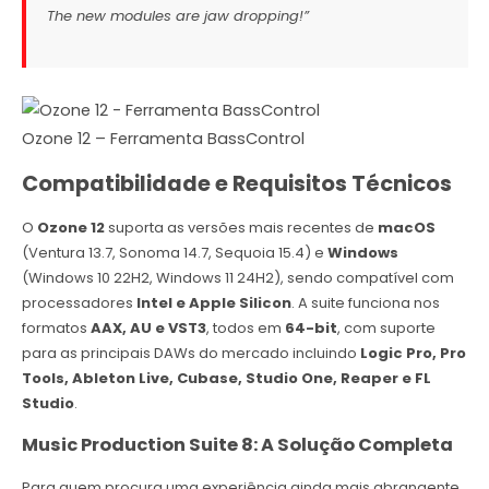
The new modules are jaw dropping!”
Ozone 12 – Ferramenta BassControl
Compatibilidade e Requisitos Técnicos
O
Ozone 12
suporta as versões mais recentes de
macOS
(Ventura 13.7, Sonoma 14.7, Sequoia 15.4) e
Windows
(Windows 10 22H2, Windows 11 24H2), sendo compatível com
processadores
Intel e Apple Silicon
. A suite funciona nos
formatos
AAX, AU e VST3
, todos em
64-bit
, com suporte
para as principais DAWs do mercado incluindo
Logic Pro, Pro
Tools, Ableton Live, Cubase, Studio One, Reaper e FL
Studio
.
Music Production Suite 8: A Solução Completa
Para quem procura uma experiência ainda mais abrangente,