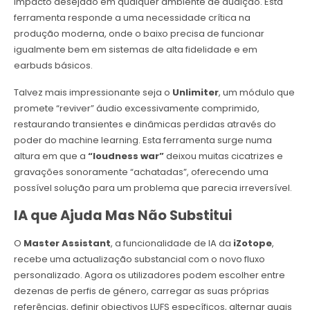
impacto desejado em qualquer ambiente de audição. Esta
ferramenta responde a uma necessidade crítica na
produção moderna, onde o baixo precisa de funcionar
igualmente bem em sistemas de alta fidelidade e em
earbuds básicos.
Talvez mais impressionante seja o
Unlimiter
, um módulo que
promete “reviver” áudio excessivamente comprimido,
restaurando transientes e dinâmicas perdidas através do
poder do machine learning. Esta ferramenta surge numa
altura em que a
“loudness war”
deixou muitas cicatrizes e
gravações sonoramente “achatadas”, oferecendo uma
possível solução para um problema que parecia irreversível.
IA que Ajuda Mas Não Substitui
O
Master Assistant
, a funcionalidade de IA da
iZotope
,
recebe uma actualização substancial com o novo fluxo
personalizado. Agora os utilizadores podem escolher entre
dezenas de perfis de género, carregar as suas próprias
referências, definir objectivos LUFS específicos, alternar quais