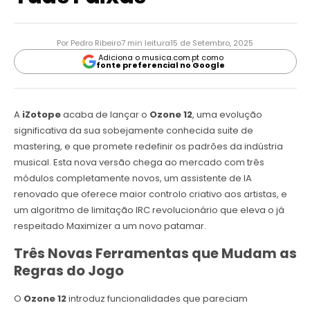
Por Pedro Ribeiro
7 min leitura
15 de Setembro, 2025
Adiciona o musica.com.pt como
fonte preferencial no Google
A
iZotope
acaba de lançar o
Ozone 12
, uma evolução
significativa da sua sobejamente conhecida suite de
mastering, e que promete redefinir os padrões da indústria
musical. Esta nova versão chega ao mercado com três
módulos completamente novos, um assistente de IA
renovado que oferece maior controlo criativo aos artistas, e
um algoritmo de limitação IRC revolucionário que eleva o já
respeitado Maximizer a um novo patamar.
Três Novas Ferramentas que Mudam as
Regras do Jogo
O
Ozone 12
introduz funcionalidades que pareciam