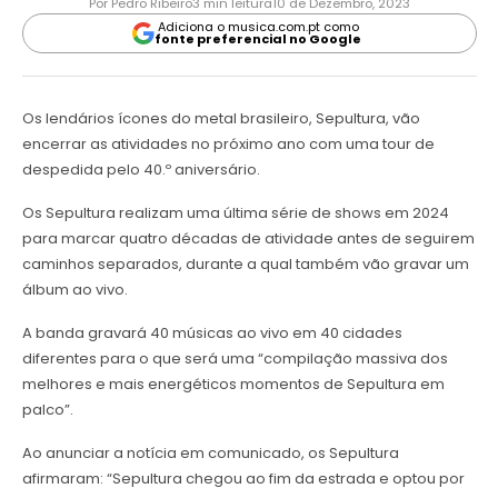
Por Pedro Ribeiro
3 min leitura
10 de Dezembro, 2023
Adiciona o musica.com.pt como
fonte preferencial no Google
Os lendários ícones do metal brasileiro, Sepultura, vão
encerrar as atividades no próximo ano com uma tour de
despedida pelo 40.º aniversário.
Os Sepultura realizam uma última série de shows em 2024
para marcar quatro décadas de atividade antes de seguirem
caminhos separados, durante a qual também vão gravar um
álbum ao vivo.
A banda gravará 40 músicas ao vivo em 40 cidades
diferentes para o que será uma “compilação massiva dos
melhores e mais energéticos momentos de Sepultura em
palco”.
Ao anunciar a notícia em comunicado, os Sepultura
afirmaram: “Sepultura chegou ao fim da estrada e optou por