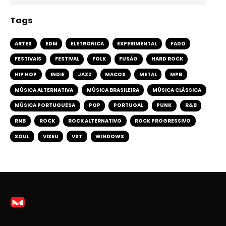
Tags
ARTES
EDM
ELETRONICA
EXPERIMENTAL
FADO
FESTIVAIS
FESTIVAL
FOLK
FUSÃO
HARD ROCK
HIP HOP
INDIE
JAZZ
MACOS
METAL
MPB
MÚSICA ALTERNATIVA
MÚSICA BRASILEIRA
MÚSICA CLÁSSICA
MÚSICA PORTUGUESA
POP
PORTUGAL
PUNK
R&B
RNB
ROCK
ROCK ALTERNATIVO
ROCK PROGRESSIVO
SOUL
VISEU
VST
WINDOWS