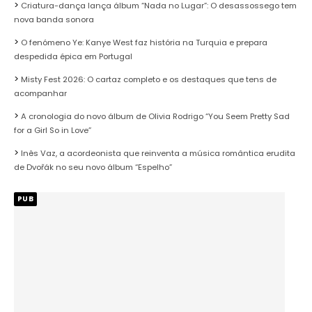
Criatura-dança lança álbum “Nada no Lugar”: O desassossego tem
nova banda sonora
O fenómeno Ye: Kanye West faz história na Turquia e prepara
despedida épica em Portugal
Misty Fest 2026: O cartaz completo e os destaques que tens de
acompanhar
A cronologia do novo álbum de Olivia Rodrigo “You Seem Pretty Sad
for a Girl So in Love”
Inês Vaz, a acordeonista que reinventa a música romântica erudita
de Dvořák no seu novo álbum “Espelho”
PUB