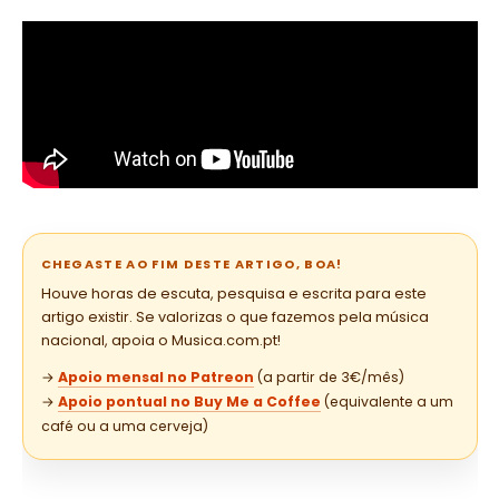
CHEGASTE AO FIM DESTE ARTIGO, BOA!
Houve horas de escuta, pesquisa e escrita para este
artigo existir. Se valorizas o que fazemos pela música
nacional, apoia o Musica.com.pt!
→
Apoio mensal no Patreon
(a partir de 3€/mês)
→
Apoio pontual no Buy Me a Coffee
(equivalente a um
café ou a uma cerveja)