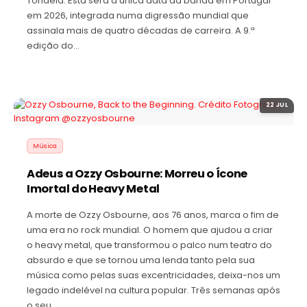
Tondela. Esta será a única data da banda em Portugal
em 2026, integrada numa digressão mundial que
assinala mais de quatro décadas de carreira. A 9.ª
edição do…
22 JUL
Música
Adeus a Ozzy Osbourne: Morreu o Ícone
Imortal do Heavy Metal
A morte de Ozzy Osbourne, aos 76 anos, marca o fim de
uma era no rock mundial. O homem que ajudou a criar
o heavy metal, que transformou o palco num teatro do
absurdo e que se tornou uma lenda tanto pela sua
música como pelas suas excentricidades, deixa-nos um
legado indelével na cultura popular. Três semanas após
o seu…