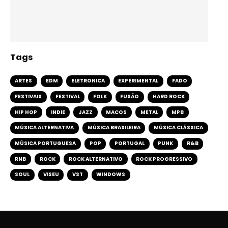
Tags
ARTES
EDM
ELETRONICA
EXPERIMENTAL
FADO
FESTIVAIS
FESTIVAL
FOLK
FUSÃO
HARD ROCK
HIP HOP
INDIE
JAZZ
MACOS
METAL
MPB
MÚSICA ALTERNATIVA
MÚSICA BRASILEIRA
MÚSICA CLÁSSICA
MÚSICA PORTUGUESA
POP
PORTUGAL
PUNK
R&B
RNB
ROCK
ROCK ALTERNATIVO
ROCK PROGRESSIVO
SOUL
VISEU
VST
WINDOWS