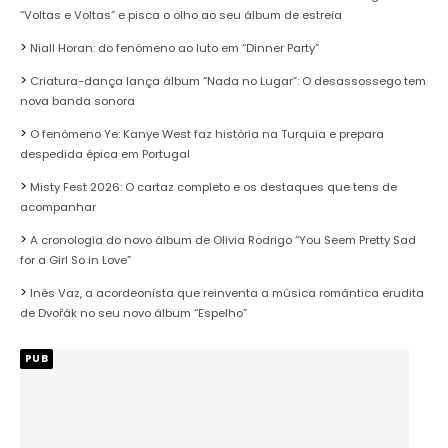
“Voltas e Voltas” e pisca o olho ao seu álbum de estreia
Niall Horan: do fenómeno ao luto em “Dinner Party”
Criatura-dança lança álbum “Nada no Lugar”: O desassossego tem
nova banda sonora
O fenómeno Ye: Kanye West faz história na Turquia e prepara
despedida épica em Portugal
Misty Fest 2026: O cartaz completo e os destaques que tens de
acompanhar
A cronologia do novo álbum de Olivia Rodrigo “You Seem Pretty Sad
for a Girl So in Love”
Inês Vaz, a acordeonista que reinventa a música romântica erudita
de Dvořák no seu novo álbum “Espelho”
PUB