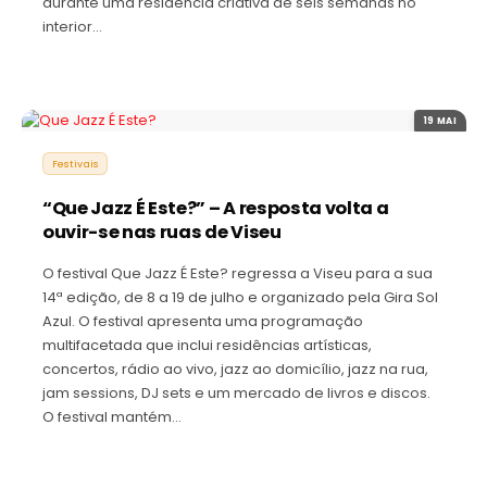
durante uma residência criativa de seis semanas no
interior…
19 MAI
Festivais
“Que Jazz É Este?” – A resposta volta a
ouvir-se nas ruas de Viseu
O festival Que Jazz É Este? regressa a Viseu para a sua
14ª edição, de 8 a 19 de julho e organizado pela Gira Sol
Azul. O festival apresenta uma programação
multifacetada que inclui residências artísticas,
concertos, rádio ao vivo, jazz ao domicílio, jazz na rua,
jam sessions, DJ sets e um mercado de livros e discos.
O festival mantém…