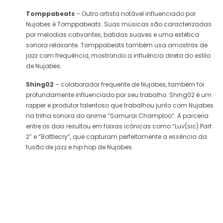
Tomppabeats
– Outro artista notável influenciado por
Nujabes é Tomppabeats. Suas músicas são caracterizadas
por melodias cativantes, batidas suaves e uma estética
sonora relaxante. Tomppabeats também usa amostras de
jazz com frequência, mostrando a influência direta do estilo
de Nujabes.
Shing02
– colaborador frequente de Nujabes, também foi
profundamente influenciado por seu trabalho. Shing02 é um
rapper e produtor talentoso que trabalhou junto com Nujabes
na trilha sonora do anime “Samurai Champloo”. A parceria
entre os dois resultou em faixas icônicas como “Luv(sic) Part
2” e “Battlecry”, que capturam perfeitamente a essência da
fusão de jazz e hip hop de Nujabes.