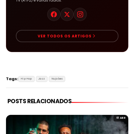
TV (RTP2) e várias rádios.
VER TODOS OS ARTIGOS
Tags:
Hip Hop
Jazz
Nujabes
POSTS RELACIONADOS
01 ABR