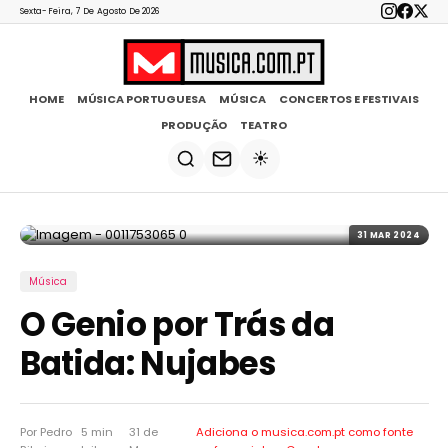
Sexta-Feira, 7 De Agosto De 2026
HOME
MÚSICA PORTUGUESA
MÚSICA
CONCERTOS E FESTIVAIS
PRODUÇÃO
TEATRO
☀️
31 MAR 2024
Música
O Genio por Trás da
Batida: Nujabes
Por Pedro
5 min
31 de
Adiciona o musica.com.pt como
fonte