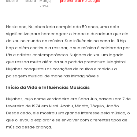
Ribeiro
leitura
Março,
preferencial no Google
2024
Neste ano, Nujabes teria completado 50 anos, uma data
significativa para homenagear o impacto duradouro que ele
deixou no mundo da música. Sua influência na cena lo-fi hip
hop e além continua a ressoar, e sua música é celebrada por
fãs e artistas contemporâneos. Nujabes deixou um legado
que ressoa muito além da sua partida prematura. Magistral,
Nujabes conquistou os corações de muitos e moldou a
paisagem musical de maneiras inimagináveis.
Início da Vida e Influências Musicais
Nujabes, cujo nome verdadeiro era Seba Jun, nasceu em 7 de
fevereiro de 1974 em Nishi-Azabu, Minato, Tóquio, Japão.
Desde cedo, ele mostrou um grande interesse pela música, o
que o levou a explorar e se envolver com diferentes tipos de
música desde criança.