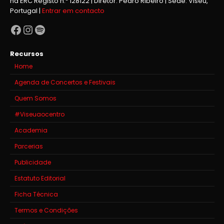
na ERC Registo n.º 128122 | Diretor: Pedro Ribeiro | Sede: Viseu,
Portugal |
Entrar em contacto
Facebook
Instagram
Spotify
Recursos
Home
Agenda de Concertos e Festivais
Quem Somos
#Viseuaocentro
Academia
Parcerias
Publicidade
Estatuto Editorial
Ficha Técnica
Termos e Condições