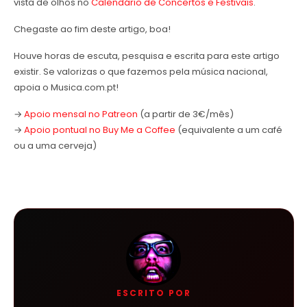
vista de olhos no
Calendário de Concertos e Festivais
.
Chegaste ao fim deste artigo, boa!
Houve horas de escuta, pesquisa e escrita para este artigo
existir. Se valorizas o que fazemos pela música nacional,
apoia o Musica.com.pt!
→
Apoio mensal no Patreon
(a partir de 3€/mês)
→
Apoio pontual no Buy Me a Coffee
(equivalente a um café
ou a uma cerveja)
ESCRITO POR