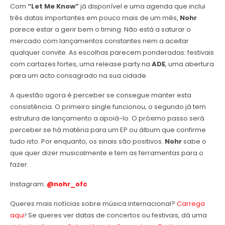
Com
“Let Me Know”
já disponível e uma agenda que inclui
três datas importantes em pouco mais de um mês,
Nohr
parece estar a gerir bem o timing. Não está a saturar o
mercado com lançamentos constantes nem a aceitar
qualquer convite. As escolhas parecem ponderadas: festivais
com cartazes fortes, uma release party na
ADE
, uma abertura
para um acto consagrado na sua cidade.
A questão agora é perceber se consegue manter esta
consistência. O primeiro single funcionou, o segundo já tem
estrutura de lançamento a apoiá-lo. O próximo passo será
perceber se há matéria para um EP ou álbum que confirme
tudo isto. Por enquanto, os sinais são positivos.
Nohr
sabe o
que quer dizer musicalmente e tem as ferramentas para o
fazer.
Instagram:
@nohr_ofc
Queres mais notícias sobre música internacional?
Carrega
aqui
! Se queres ver datas de concertos ou festivais, dá uma