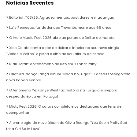
Noticias Recentes
Editorial #03/26: Agradecimentos, bastidores, e mudanças
Luís Represas, fundador dos Trovante, morre aos 69 anos
O Indie Music Fest 2026 abre as portas de Baltar ao mundo
Xico Gaiato canta a dor de deixar o Interior no seu novo single
“Voltas e Voltas” e pisca o olho ao seu álbum de estreia
Niall Horan: do fenómeno ao luto em “Dinner Party”
Criatura-dança lança álbum “Nada no Lugar”: O desassossego tem
nova banda sonora
O fenómeno Ye: Kanye West faz história na Turquia e prepara
despedida épica em Portugal
Misty Fest 2026: O cartaz completo e os destaques que tens de
acompanhar
A cronologia do novo álbum de Olivia Rodrigo “You Seem Pretty Sad
for a Girl So in Love”