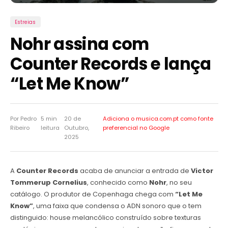
Estreias
Nohr assina com
Counter Records e lança
“Let Me Know”
Por Pedro
5 min
20 de
Adiciona o musica.com.pt como
fonte
Ribeiro
leitura
Outubro,
preferencial no Google
2025
A
Counter Records
acaba de anunciar a entrada de
Victor
Tommerup Cornelius
, conhecido como
Nohr
, no seu
catálogo. O produtor de Copenhaga chega com
“Let Me
Know”
, uma faixa que condensa o ADN sonoro que o tem
distinguido: house melancólico construído sobre texturas