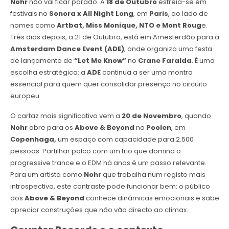
Nohr
não vai ficar parado. A
18 de Outubro
estreia-se em
festivais no
Sonora x All Night Long
, em
Paris
, ao lado de
nomes como
Artbat, Miss Monique, NTO e Mont Roug
e.
Três dias depois, a 21 de Outubro, está em Amesterdão para a
Amsterdam Dance Event
(ADE)
, onde organiza uma festa
de lançamento de
“Let Me Know”
no
Crane Faralda
. É uma
escolha estratégica: a
ADE
continua a ser uma montra
essencial para quem quer consolidar presença no circuito
europeu.
O cartaz mais significativo vem a
20 de Novembro
, quando
Nohr
abre para os
Above & Beyond
no
Poolen
, em
Copenhaga,
um espaço com capacidade para 2.500
pessoas. Partilhar palco com um trio que domina o
progressive trance e o EDM há anos é um passo relevante.
Para um artista como
Nohr
que trabalha num registo mais
introspectivo, este contraste pode funcionar bem: o público
dos
Above & Beyond
conhece dinâmicas emocionais e sabe
apreciar construções que não vão directo ao clímax.