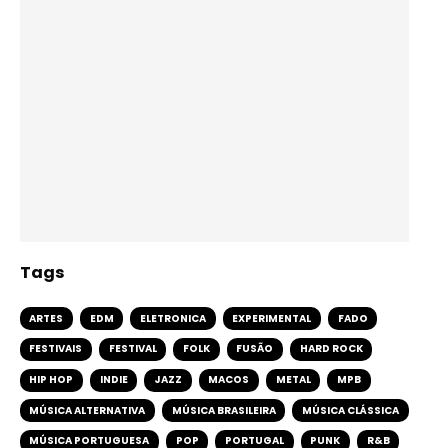
Tags
ARTES
EDM
ELETRONICA
EXPERIMENTAL
FADO
FESTIVAIS
FESTIVAL
FOLK
FUSÃO
HARD ROCK
HIP HOP
INDIE
JAZZ
MACOS
METAL
MPB
MÚSICA ALTERNATIVA
MÚSICA BRASILEIRA
MÚSICA CLÁSSICA
MÚSICA PORTUGUESA
POP
PORTUGAL
PUNK
R&B