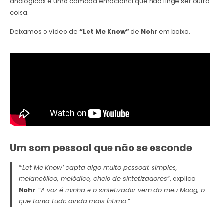
analógicas e uma camada emocional que não finge ser outra
coisa.
Deixamos o vídeo de
“Let Me Know”
de
Nohr
em baixo.
Um som pessoal que não se esconde
“‘
Let Me Know’ capta algo muito pessoal: simples,
melancólico, melódico, cheio de sintetizadores
“, explica
Nohr
. “
A voz é minha e o sintetizador vem do meu Moog, o
que torna tudo ainda mais íntimo.
“