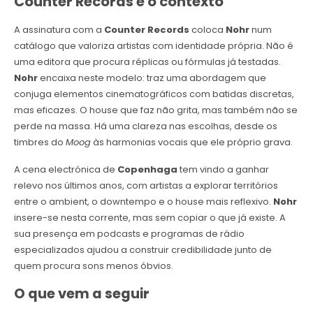
Counter Records e o contexto
A assinatura com a
Counter Records
coloca
Nohr
num
catálogo que valoriza artistas com identidade própria. Não é
uma editora que procura réplicas ou fórmulas já testadas.
Nohr
encaixa neste modelo: traz uma abordagem que
conjuga elementos cinematográficos com batidas discretas,
mas eficazes. O house que faz não grita, mas também não se
perde na massa. Há uma clareza nas escolhas, desde os
timbres do
Moog
às harmonias vocais que ele próprio grava.
A cena electrónica de
Copenhaga
tem vindo a ganhar
relevo nos últimos anos, com artistas a explorar territórios
entre o ambient, o downtempo e o house mais reflexivo.
Nohr
insere-se nesta corrente, mas sem copiar o que já existe. A
sua presença em podcasts e programas de rádio
especializados ajudou a construir credibilidade junto de
quem procura sons menos óbvios.
O que vem a seguir