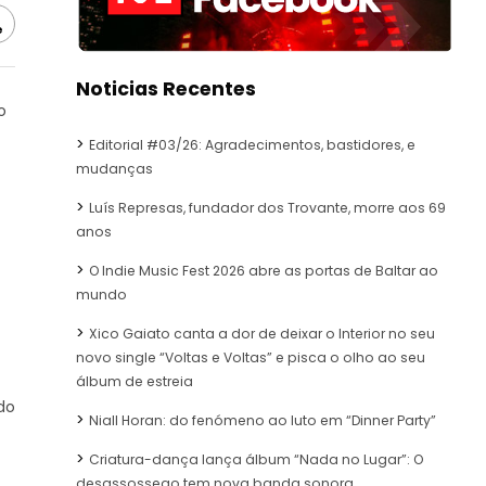
e
Noticias Recentes
o
Editorial #03/26: Agradecimentos, bastidores, e
mudanças
Luís Represas, fundador dos Trovante, morre aos 69
anos
O Indie Music Fest 2026 abre as portas de Baltar ao
mundo
Xico Gaiato canta a dor de deixar o Interior no seu
novo single “Voltas e Voltas” e pisca o olho ao seu
álbum de estreia
do
Niall Horan: do fenómeno ao luto em “Dinner Party”
Criatura-dança lança álbum “Nada no Lugar”: O
desassossego tem nova banda sonora