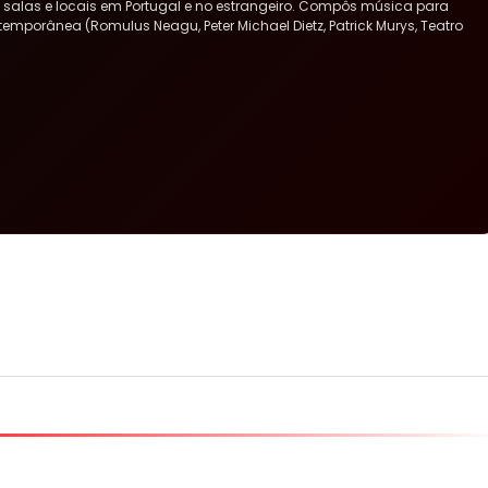
ras salas e locais em Portugal e no estrangeiro. Compôs música para
ntemporânea (Romulus Neagu, Peter Michael Dietz, Patrick Murys, Teatro