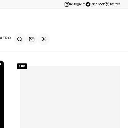
Instagram
Facebook
Twitter
EATRO
☀️
4
PUB