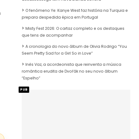
O fenómeno Ye: Kanye West faz história na Turquia e
a
prepara despedida épica em Portugal
Misty Fest 2026: O cartaz completo e os destaques
que tens de acompanhar
A cronologia do novo álbum de Olivia Rodrigo “You
Seem Pretty Sad for a Girl So in Love”
Inês Vaz, a acordeonista que reinventa a música
romântica erudita de Dvořák no seu novo álbum
“Espelho”
PUB