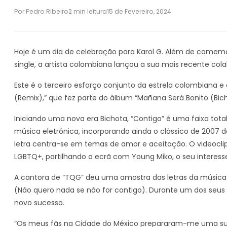
Por Pedro Ribeiro
2 min leitura
15 de Fevereiro, 2024
Hoje é um dia de celebração para Karol G. Além de comemor
single, a artista colombiana lançou a sua mais recente cola
Este é o terceiro esforço conjunto da estrela colombiana e 
(Remix),” que fez parte do álbum “Mañana Será Bonito (Bic
Iniciando uma nova era Bichota, “Contigo” é uma faixa to
música eletrónica, incorporando ainda o clássico de 2007 d
letra centra-se em temas de amor e aceitação. O videocl
LGBTQ+, partilhando o ecrã com Young Miko, o seu interes
A cantora de “TQG” deu uma amostra das letras da música 
(Não quero nada se não for contigo). Durante um dos seus
novo sucesso.
“Os meus fãs na Cidade do México prepararam-me uma sur