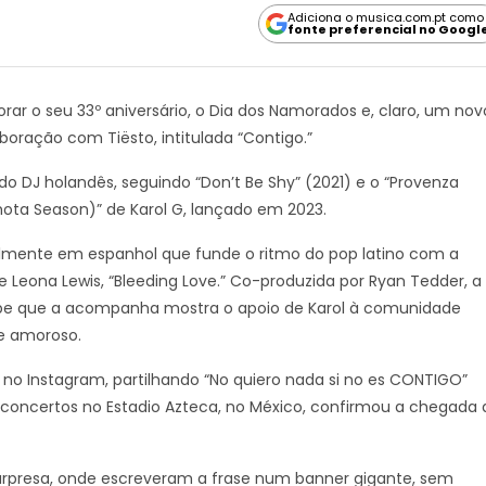
Adiciona o musica.com.pt como
fonte preferencial no Googl
ar o seu 33º aniversário, o Dia dos Namorados e, claro, um nov
boração com Tiësto, intitulada “Contigo.”
do DJ holandês, seguindo “Don’t Be Shy” (2021) e o “Provenza
hota Season)” de Karol G, lançado em 2023.
talmente em espanhol que funde o ritmo do pop latino com a
e Leona Lewis, “Bleeding Love.” Co-produzida por Ryan Tedder, a
ipe que a acompanha mostra o apoio de Karol à comunidade
se amoroso.
no Instagram, partilhando “No quiero nada si no es CONTIGO”
 concertos no Estadio Azteca, no México, confirmou a chegada 
presa, onde escreveram a frase num banner gigante, sem