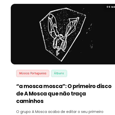
06 MA
Música Portuguesa
Álbuns
“a mosca mosca”: O primeiro disco
de A Mosca que não traça
caminhos
O grupo A Mosca acaba de editar o seu primeiro