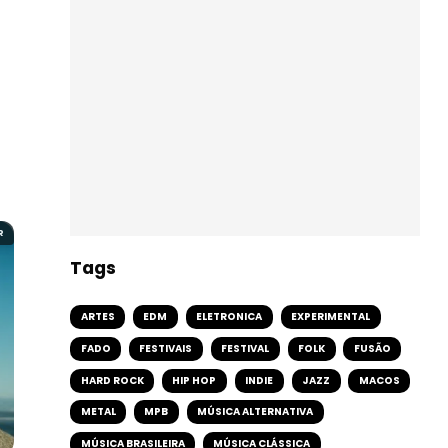
R
Tags
ARTES
EDM
ELETRONICA
EXPERIMENTAL
FADO
FESTIVAIS
FESTIVAL
FOLK
FUSÃO
HARD ROCK
HIP HOP
INDIE
JAZZ
MACOS
METAL
MPB
MÚSICA ALTERNATIVA
MÚSICA BRASILEIRA
MÚSICA CLÁSSICA