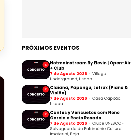
PRÓXIMOS EVENTOS
Notmainstream By Elevin | Open-Air
C
+ Club
7 de Agosto 2026
Village
Underground, Lisboa
Claiana, Papangu, Letrux (Piano &
C
Violão)
7 de Agosto 2026
Casa Capitão,
Lisboa
Cantes y Vericuetos com Nono
C
Garcia e Rocío Rosado
7 de Agosto 2026
Clube UNESCO-
Salvaguarda do Património Cultural
Imaterial, Beja