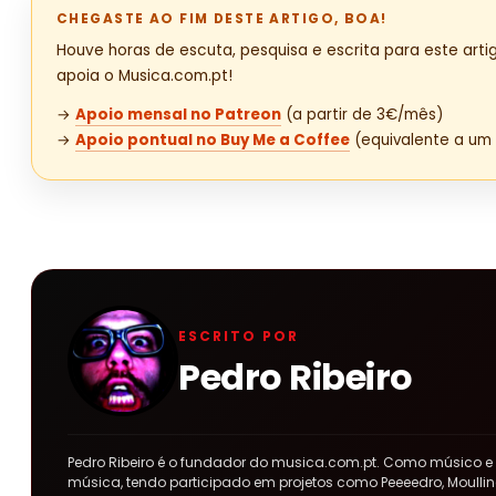
CHEGASTE AO FIM DESTE ARTIGO, BOA!
Houve horas de escuta, pesquisa e escrita para este artig
apoia o Musica.com.pt!
→
Apoio mensal no Patreon
(a partir de 3€/mês)
→
Apoio pontual no Buy Me a Coffee
(equivalente a um 
ESCRITO POR
Pedro Ribeiro
Pedro Ribeiro é o fundador do musica.com.pt. Como músico e
música, tendo participado em projetos como Peeeedro, Moulline