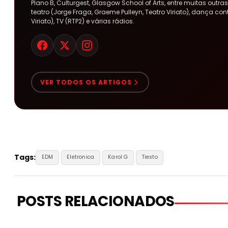
Plano B, Culturgest, Glasgow School of Arts, entre muitas out
teatro (Jorge Fraga, Graeme Pulleyn, Teatro Viriato), dança co
Viriato), TV (RTP2) e várias rádios.
VER TODOS OS ARTIGOS
Tags:
EDM
Eletronica
Karol G
Tiesto
POSTS RELACIONADOS