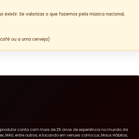
o existir. Se valorizas o que fazemos pela música nacional,
café ou a uma cerveja)
 produtor conta com mais de 25 anos de experiência no mundo da
x, MAU, entre outros, e tocando em venues como Lux, Maus Hábitos,