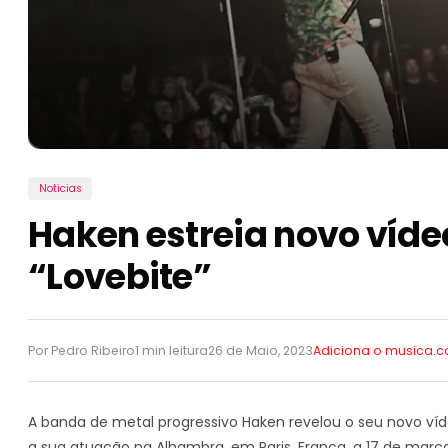
Noticias
Haken estreia novo vídeo
“Lovebite”
Por Pedro Ribeiro
1 min leitura
26 de Maio, 2023
Adiciona o musica.
A banda de metal progressivo Haken revelou o seu novo víd
a sua atuação na Alhambra, em Paris, França, a 17 de março