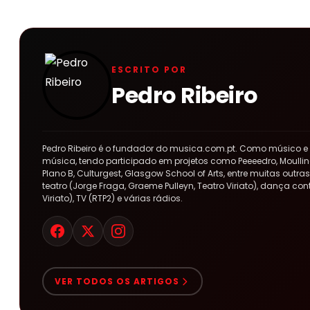
ESCRITO POR
Pedro Ribeiro
Pedro Ribeiro é o fundador do musica.com.pt. Como músico e
música, tendo participado em projetos como Peeeedro, Moulline
Plano B, Culturgest, Glasgow School of Arts, entre muitas out
teatro (Jorge Fraga, Graeme Pulleyn, Teatro Viriato), dança co
Viriato), TV (RTP2) e várias rádios.
VER TODOS OS ARTIGOS