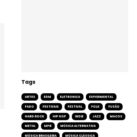
Tags
ARTES
EDM
ELETRONICA
EXPERIMENTAL
FADO
FESTIVAIS
FESTIVAL
FOLK
FUSÃO
HARD ROCK
HIP HOP
INDIE
JAZZ
MACOS
METAL
MPB
MÚSICA ALTERNATIVA
MÚSICA BRASILEIRA
MÚSICA CLÁSSICA