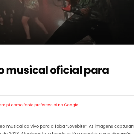
 musical oficial para
com.pt como
fonte preferencial no Google
eo musical ao vivo para a faixa “Lovebite”. As imagens captura
 de 2023. Atualmente, a banda está a concluir a sua digressão