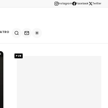
Instagram
Facebook
Twitter
EATRO
☀️
3
PUB