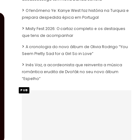
O fenómeno Ye: Kanye West faz história na Turquia e
prepara despedida épica em Portugal
Misty Fest 2026: O cartaz completo e os destaques
que tens de acompanhar
A cronologia do novo álbum de Olivia Rodrigo “You
Seem Pretty Sad for a Girl So in Love”
Inês Vaz, a acordeonista que reinventa a música
romântica erudita de Dvořák no seu novo álbum
“Espelho”
PUB