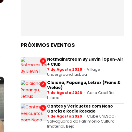
PRÓXIMOS EVENTOS
Notmainstream By Elevin | Open-Air
C
+ Club
7 de Agosto 2026
Village
Underground, Lisboa
T
Claiana, Papangu, Letrux (Piano &
C
Violão)
7 de Agosto 2026
Casa Capitão,
Lisboa
Cantes y Vericuetos com Nono
C
Garcia e Rocío Rosado
7 de Agosto 2026
Clube UNESCO-
Salvaguarda do Património Cultural
Imaterial, Beja