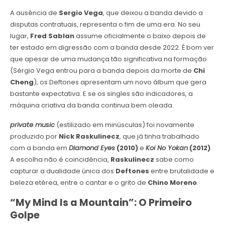
A ausência de
Sergio Vega
, que deixou a banda devido a
disputas contratuais, representa o fim de uma era. No seu
lugar,
Fred Sablan
assume oficialmente o baixo depois de
ter estado em digressão com a banda desde 2022. É bom ver
que apesar de uma mudança tão significativa na formação
(Sérgio Vega entrou para a banda depois da morte de
Chi
Cheng
), os Deftones apresentam um novo álbum que gera
bastante expectativa. E se os singles são indicadores, a
máquina criativa da banda continua bem oleada.
private music
(estilizado em minúsculas) foi novamente
produzido por
Nick Raskulinecz
, que já tinha trabalhado
com a banda em
Diamond Eyes
(2010)
e
Koi No Yokan
(2012)
.
A escolha não é coincidência,
Raskulinecz
sabe como
capturar a dualidade única dos
Deftones
entre brutalidade e
beleza etérea, entre o cantar e o grito de
Chino Moreno
.
“My Mind Is a Mountain”: O Primeiro
Golpe