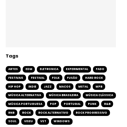
Tags
ARTES
EDM
ELETRONICA
EXPERIMENTAL
FADO
FESTIVAIS
FESTIVAL
FOLK
FUSÃO
HARD ROCK
HIP HOP
INDIE
JAZZ
MACOS
METAL
MPB
MÚSICA ALTERNATIVA
MÚSICA BRASILEIRA
MÚSICA CLÁSSICA
MÚSICA PORTUGUESA
POP
PORTUGAL
PUNK
R&B
RNB
ROCK
ROCK ALTERNATIVO
ROCK PROGRESSIVO
SOUL
VISEU
VST
WINDOWS