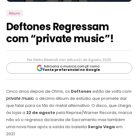
Álbuns
Deftones Regressam
com “private music”!
Por Pedro Ribeiro
6 min leitura
21 de Agosto, 2025
Adiciona o musica.com.pt como
fonte preferencial no Google
Cinco anos depois de
Ohms
, os
Deftones
estão de volta com
private music
, o décimo álbum de estúdio que promete dar
que falar para os fãs do metal alternativo. O disco, que chega
às lojas a
22 de agosto
pela Reprise/Warner Records, marca
não só o regresso da banda de Sacramento mas também
uma nova fase após a saída do baixista
Sergio Vega
em
2021.