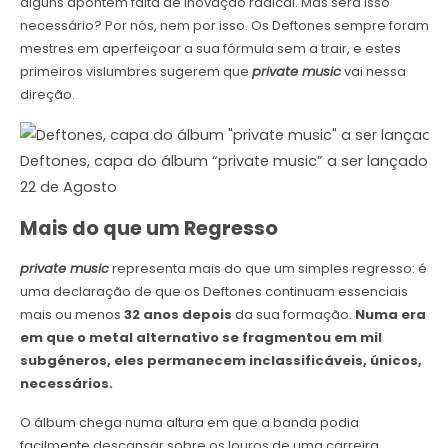
alguns apontem falta de inovação radical. Mas será isso
necessário? Por nós, nem por isso. Os Deftones sempre foram
mestres em aperfeiçoar a sua fórmula sem a trair, e estes
primeiros vislumbres sugerem que
private music
vai nessa
direção.
Deftones, capa do álbum “private music” a ser lançado di
22 de Agosto
Mais do que um Regresso
private music
representa mais do que um simples regresso: é
uma declaração de que os Deftones continuam essenciais
mais ou menos
32 anos depois
da sua formação.
Numa era
em que o metal alternativo se fragmentou em mil
subgéneros, eles permanecem inclassificáveis, únicos,
necessários.
O álbum chega numa altura em que a banda podia
facilmente descansar sobre os louros de uma carreira