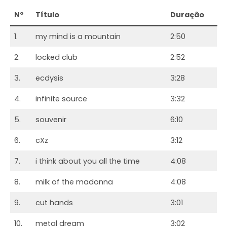
Nº
Título
Duração
1.
my mind is a mountain
2:50
2.
locked club
2:52
3.
ecdysis
3:28
4.
infinite source
3:32
5.
souvenir
6:10
6.
cXz
3:12
7.
i think about you all the time
4:08
8.
milk of the madonna
4:08
9.
cut hands
3:01
10.
metal dream
3:02