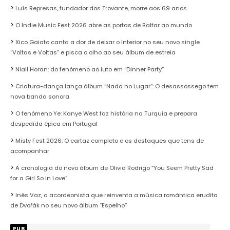
Luís Represas, fundador dos Trovante, morre aos 69 anos
O Indie Music Fest 2026 abre as portas de Baltar ao mundo
Xico Gaiato canta a dor de deixar o Interior no seu novo single
“Voltas e Voltas” e pisca o olho ao seu álbum de estreia
Niall Horan: do fenómeno ao luto em “Dinner Party”
Criatura-dança lança álbum “Nada no Lugar”: O desassossego tem
nova banda sonora
O fenómeno Ye: Kanye West faz história na Turquia e prepara
despedida épica em Portugal
Misty Fest 2026: O cartaz completo e os destaques que tens de
acompanhar
A cronologia do novo álbum de Olivia Rodrigo “You Seem Pretty Sad
for a Girl So in Love”
Inês Vaz, a acordeonista que reinventa a música romântica erudita
de Dvořák no seu novo álbum “Espelho”
PUB