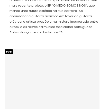
O músico e cantautor Rui Taipa acaba de revelar o seu
mais recente projeto, o EP “O MEDO SOMOS NÓS”, que
marca uma rutura estética na sua carreira. Ao
abandonar a guitarra acústica em favor da guitarra
elétrica, o artista propõe uma mistura inesperada entre
o rock e as raízes da música tradicional portuguesa.
Após o lançamento dos temas “A…
PUB