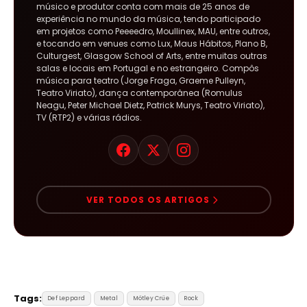
músico e produtor conta com mais de 25 anos de
experiência no mundo da música, tendo participado
em projetos como Peeeedro, Moullinex, MAU, entre outros,
e tocando em venues como Lux, Maus Hábitos, Plano B,
Culturgest, Glasgow School of Arts, entre muitas outras
salas e locais em Portugal e no estrangeiro. Compôs
música para teatro (Jorge Fraga, Graeme Pulleyn,
Teatro Viriato), dança contemporânea (Romulus
Neagu, Peter Michael Dietz, Patrick Murys, Teatro Viriato),
TV (RTP2) e várias rádios.
VER TODOS OS ARTIGOS
Tags:
Def Leppard
Metal
Mötley Crüe
Rock