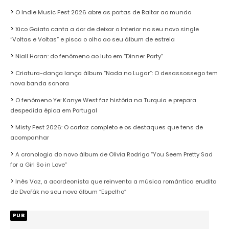
O Indie Music Fest 2026 abre as portas de Baltar ao mundo
Xico Gaiato canta a dor de deixar o Interior no seu novo single
“Voltas e Voltas” e pisca o olho ao seu álbum de estreia
Niall Horan: do fenómeno ao luto em “Dinner Party”
Criatura-dança lança álbum “Nada no Lugar”: O desassossego tem
nova banda sonora
O fenómeno Ye: Kanye West faz história na Turquia e prepara
despedida épica em Portugal
Misty Fest 2026: O cartaz completo e os destaques que tens de
acompanhar
A cronologia do novo álbum de Olivia Rodrigo “You Seem Pretty Sad
for a Girl So in Love”
Inês Vaz, a acordeonista que reinventa a música romântica erudita
de Dvořák no seu novo álbum “Espelho”
PUB