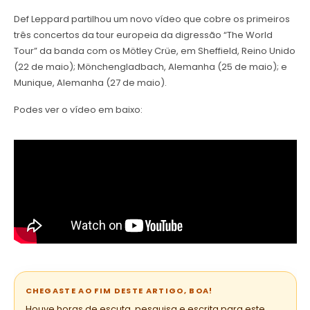
Def Leppard partilhou um novo vídeo que cobre os primeiros
três concertos da tour europeia da digressão “The World
Tour” da banda com os Mötley Crüe, em Sheffield, Reino Unido
(22 de maio); Mönchengladbach, Alemanha (25 de maio); e
Munique, Alemanha (27 de maio).
Podes ver o vídeo em baixo:
CHEGASTE AO FIM DESTE ARTIGO, BOA!
Houve horas de escuta, pesquisa e escrita para este