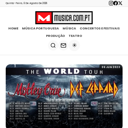
Quinta-Feira, 6 De Agosto De 2026
HOME
MÚSICA PORTUGUESA
MÚSICA
CONCERTOS E FESTIVAIS
PRODUÇÃO
TEATRO
☀️
06 JUN 2023