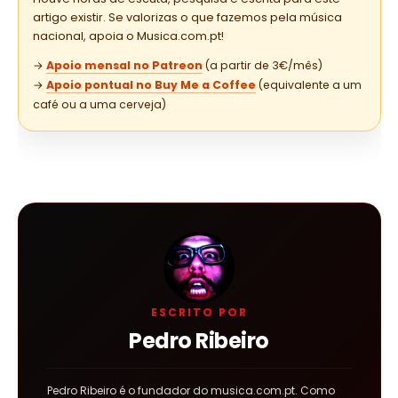
artigo existir. Se valorizas o que fazemos pela música
nacional, apoia o Musica.com.pt!
→
Apoio mensal no Patreon
(a partir de 3€/mês)
→
Apoio pontual no Buy Me a Coffee
(equivalente a um
café ou a uma cerveja)
ESCRITO POR
Pedro Ribeiro
Pedro Ribeiro é o fundador do musica.com.pt. Como