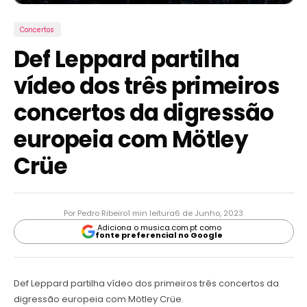
Concertos
Def Leppard partilha
vídeo dos três primeiros
concertos da digressão
europeia com Mötley
Crüe
Por Pedro Ribeiro
1 min leitura
6 de Junho, 2023
Adiciona o musica.com.pt como
fonte preferencial no Google
Def Leppard partilha vídeo dos primeiros três concertos da
digressão europeia com Mötley Crüe.