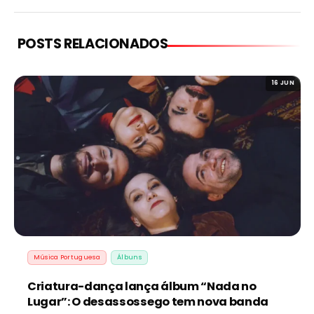
POSTS RELACIONADOS
16 JUN
Música Portuguesa
Álbuns
Criatura-dança lança álbum “Nada no
Lugar”: O desassossego tem nova banda