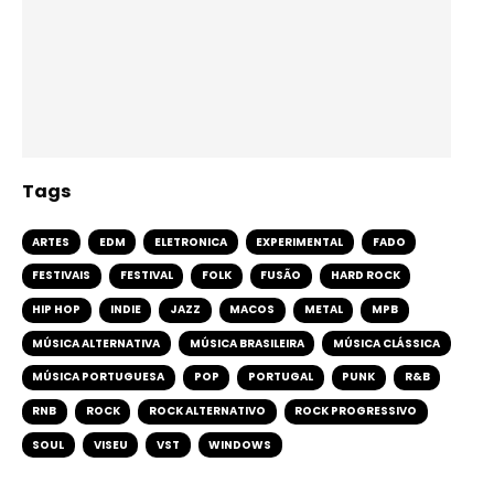
Tags
ARTES
EDM
ELETRONICA
EXPERIMENTAL
FADO
FESTIVAIS
FESTIVAL
FOLK
FUSÃO
HARD ROCK
HIP HOP
INDIE
JAZZ
MACOS
METAL
MPB
MÚSICA ALTERNATIVA
MÚSICA BRASILEIRA
MÚSICA CLÁSSICA
MÚSICA PORTUGUESA
POP
PORTUGAL
PUNK
R&B
RNB
ROCK
ROCK ALTERNATIVO
ROCK PROGRESSIVO
SOUL
VISEU
VST
WINDOWS