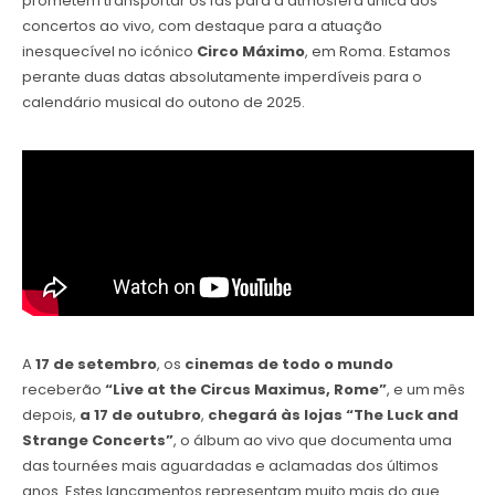
prometem transportar os fãs para a atmosfera única dos
concertos ao vivo, com destaque para a atuação
inesquecível no icónico
Circo Máximo
, em Roma. Estamos
perante duas datas absolutamente imperdíveis para o
calendário musical do outono de 2025.
A
17 de setembro
, os
cinemas de todo o mundo
receberão
“Live at the Circus Maximus, Rome”
, e um mês
depois,
a 17 de outubro
,
chegará às lojas “The Luck and
Strange Concerts”
, o álbum ao vivo que documenta uma
das tournées mais aguardadas e aclamadas dos últimos
anos. Estes lançamentos representam muito mais do que