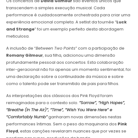
Os concertos de
David Gilmour
são eventos únicos que
transcendem a simples execução musical. Cada
performance é cuidadosamente orchestrada para criar uma
experiência emocional completa. A setlist da tournée “
Luck
and Strange
” foi um exemplo perfeito desta abordagem
meticulosa.
A inclusão de “
Between Two Points
” com a participação de
Romany Gilmour
, sua filha, adicionou uma dimensão
profundamente pessoal aos concertos. Esta colaboração
inter-geracional não foi apenas um momento sentimental; foi
uma declaração sobre a continuidade da música e sobre
como o talento pode ser transmitido de pais para filhos.
As interpretações dos clássicos dos Pink Floyd foram
reimaginadas para o contexto solo.
“Sorrow”, “High Hopes”,
“Breathe (In The Air)”, “Time”, “Wish You Were Here” e
“Comfortably Numb”
ganharam novas dimensões nestas
performances íntimas. Sem o peso da maquinaria dos
Pink
Floyd
, estas canções revelaram nuances que por vezes se