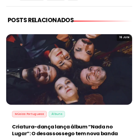
POSTS RELACIONADOS
16 JUN
Música Portuguesa
Álbuns
Criatura-dança lança álbum “Nada no
Lugar”: O desassossego tem nova banda