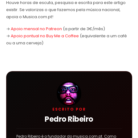
Houve horas de escuta, pesquisa e escrita para este artigo
existir. Se valorizas o que fazemos pela música nacional,
apoia o Musica.com.pt!
→
Apoio mensal no Patreon
(a partir de 3€/mês)
→
Apoio pontual no Buy Me a Coffee
(equivalente a um café
ou a uma cerveja)
ESCRITO POR
Pedro Ribeiro
Pedro Ribeiro é o fundador do musica.com.pt. Como