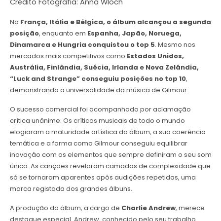
Crédito Fotografia: Anna Wloch
Na
França, Itália e Bélgica, o álbum alcançou a segunda
posição
, enquanto em
Espanha, Japão, Noruega,
Dinamarca e Hungria conquistou o top 5
. Mesmo nos
mercados mais competitivos como
Estados Unidos,
Austrália, Finlândia, Suécia, Irlanda e Nova Zelândia,
“Luck and Strange” conseguiu posições no top 10
,
demonstrando a universalidade da música de Gilmour.
O sucesso comercial foi acompanhado por aclamação
crítica unânime. Os críticos musicais de todo o mundo
elogiaram a maturidade artística do álbum, a sua coerência
temática e a forma como Gilmour conseguiu equilibrar
inovação com os elementos que sempre definiram o seu som
único. As canções revelaram camadas de complexidade que
só se tornaram aparentes após audições repetidas, uma
marca registada dos grandes álbuns.
A produção do álbum, a cargo de
Charlie Andrew
, merece
destaque especial. Andrew, conhecido pelo seu trabalho