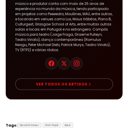
músico e produtor conta com mais de 25 anos de
experiência no mundo da música, tendo participado
em projetos como Peeeedro, Moullinex, MAU, entre outros,
e tocando em venues como Lux, Maus Hábitos, Plano B,
Culturgest, Glasgow School of Arts, entre muitas outras
salas e locais em Portugal e no estrangeiro. Compôs
música para teatro (Jorge Fraga, Graeme Pulleyn,
Teatro Viriato), dança contemporânea (Romulus
Neagu, Peter Michael Dietz, Patrick Murys, Teatro Viriato),
TV (RTP2) e várias rádios.
VER TODOS OS ARTIGOS
Tags:
David Gilmour
Pink Floyd
Rock