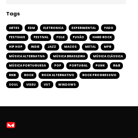
Tags
ARTES
EDM
ELETRONICA
EXPERIMENTAL
FADO
FESTIVAIS
FESTIVAL
FOLK
FUSÃO
HARD ROCK
HIP HOP
INDIE
JAZZ
MACOS
METAL
MPB
MÚSICA ALTERNATIVA
MÚSICA BRASILEIRA
MÚSICA CLÁSSICA
MÚSICA PORTUGUESA
POP
PORTUGAL
PUNK
R&B
RNB
ROCK
ROCK ALTERNATIVO
ROCK PROGRESSIVO
SOUL
VISEU
VST
WINDOWS