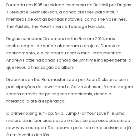
Formada em 1985 na cidade escocesa de Bellshill por Duglas
T Stewart e Sean Dickson, a banda cresceu para incluir
membros de outras bandas notáveis, como The Vaselines,
The Pastels, The Pearlfishers e Teenage Fanclub.
Duglas concebeu Dreamers on the Run em 2014, mas
contratempos de saúde atrasaram o projeto. Durante o
confinamento, ele colaborou com o multi-instrumentista
Andrew Pattie na banda sonora de um filme independente, o
que levou à finalização do álbum.
Dreamers on the Run, masterizado por Sean Dickson e com
participações de Jowe Head e Calvin Johnson, é uma viagem
sonora através de paisagens emocionais, desde a
melancolia até à esperança.
O primeiro single, “Hop, Skip, Jump (For Your Love)”, é uma
mistura de influências, desde o clássico pop escocês até ao
new wave europeu. Destaca-se pelo seu ritmo cativante e já
é um favorito dos fãs.