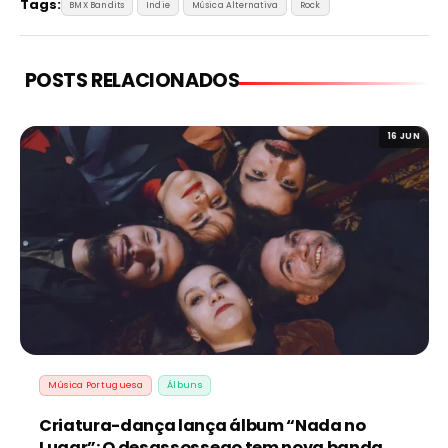
Tags:
BMX Bandits
Indie
Música Alternativa
Rock
POSTS RELACIONADOS
16 JUN
Música Portuguesa
Álbuns
Criatura-dança lança álbum “Nada no
Lugar”: O desassossego tem nova banda