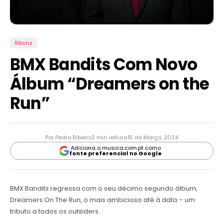
Álbuns
BMX Bandits Com Novo
Álbum “Dreamers on the
Run”
Por Pedro Ribeiro
2 min leitura
15 de Março, 2024
Adiciona o musica.com.pt como
fonte preferencial no Google
BMX Bandits regressa com o seu décimo segundo álbum,
Dreamers On The Run, o mais ambicioso até à data – um
tributo a todos os outsiders.