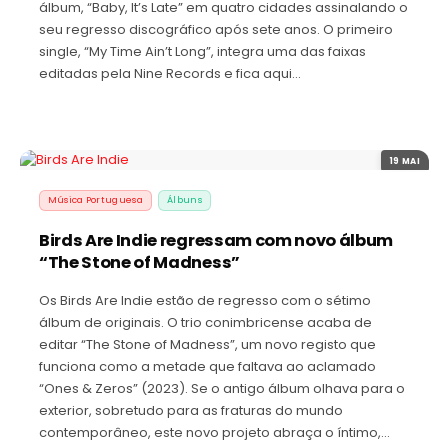
álbum, “Baby, It’s Late” em quatro cidades assinalando o
seu regresso discográfico após sete anos. O primeiro
single, “My Time Ain’t Long”, integra uma das faixas
editadas pela Nine Records e fica aqui…
19 MAI
Música Portuguesa
Álbuns
Birds Are Indie regressam com novo álbum
“The Stone of Madness”
Os Birds Are Indie estão de regresso com o sétimo
álbum de originais. O trio conimbricense acaba de
editar “The Stone of Madness”, um novo registo que
funciona como a metade que faltava ao aclamado
“Ones & Zeros” (2023). Se o antigo álbum olhava para o
exterior, sobretudo para as fraturas do mundo
contemporâneo, este novo projeto abraça o íntimo,…