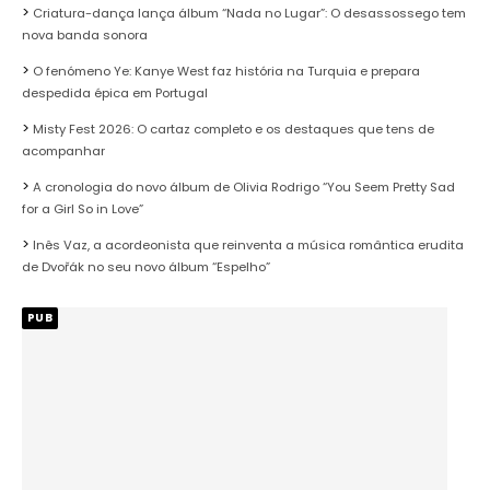
Criatura-dança lança álbum “Nada no Lugar”: O desassossego tem
nova banda sonora
O fenómeno Ye: Kanye West faz história na Turquia e prepara
despedida épica em Portugal
Misty Fest 2026: O cartaz completo e os destaques que tens de
acompanhar
A cronologia do novo álbum de Olivia Rodrigo “You Seem Pretty Sad
for a Girl So in Love”
Inês Vaz, a acordeonista que reinventa a música romântica erudita
de Dvořák no seu novo álbum “Espelho”
PUB