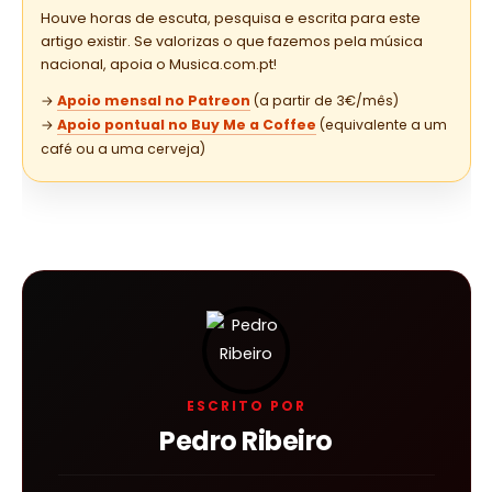
Houve horas de escuta, pesquisa e escrita para este
artigo existir. Se valorizas o que fazemos pela música
nacional, apoia o Musica.com.pt!
→
Apoio mensal no Patreon
(a partir de 3€/mês)
→
Apoio pontual no Buy Me a Coffee
(equivalente a um
café ou a uma cerveja)
ESCRITO POR
Pedro Ribeiro