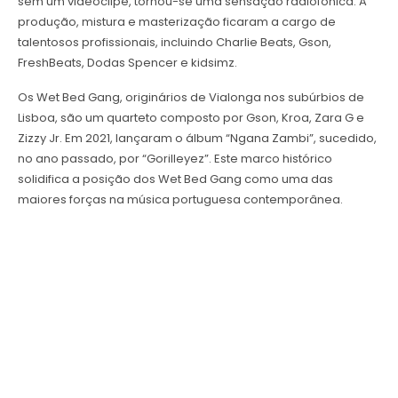
sem um videoclipe, tornou-se uma sensação radiofónica. A
produção, mistura e masterização ficaram a cargo de
talentosos profissionais, incluindo Charlie Beats, Gson,
FreshBeats, Dodas Spencer e kidsimz.
Os Wet Bed Gang, originários de Vialonga nos subúrbios de
Lisboa, são um quarteto composto por Gson, Kroa, Zara G e
Zizzy Jr. Em 2021, lançaram o álbum “Ngana Zambi”, sucedido,
no ano passado, por “Gorilleyez”. Este marco histórico
solidifica a posição dos Wet Bed Gang como uma das
maiores forças na música portuguesa contemporânea.