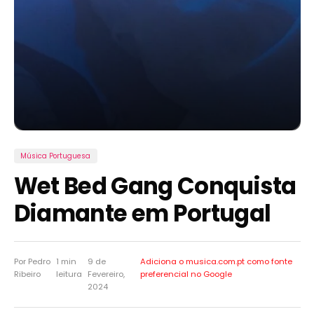
Música Portuguesa
Wet Bed Gang Conquista
Diamante em Portugal
Por Pedro
1 min
9 de
Adiciona o musica.com.pt como
fonte
Ribeiro
leitura
Fevereiro,
preferencial no Google
2024