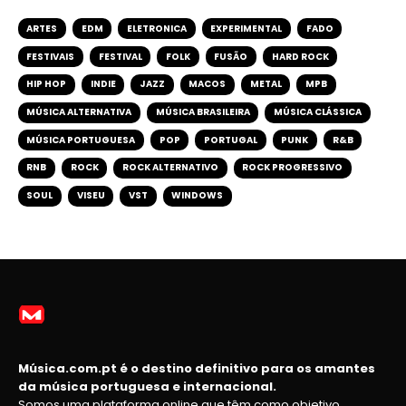
ARTES
EDM
ELETRONICA
EXPERIMENTAL
FADO
FESTIVAIS
FESTIVAL
FOLK
FUSÃO
HARD ROCK
HIP HOP
INDIE
JAZZ
MACOS
METAL
MPB
MÚSICA ALTERNATIVA
MÚSICA BRASILEIRA
MÚSICA CLÁSSICA
MÚSICA PORTUGUESA
POP
PORTUGAL
PUNK
R&B
RNB
ROCK
ROCK ALTERNATIVO
ROCK PROGRESSIVO
SOUL
VISEU
VST
WINDOWS
Música.com.pt é o destino definitivo para os amantes
da música portuguesa e internacional.
Somos uma plataforma online que têm como objetivo