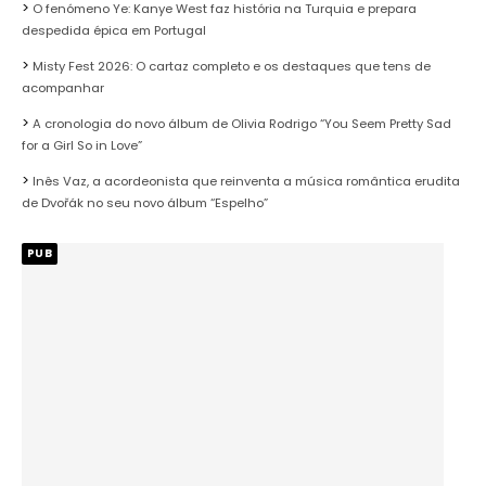
O fenómeno Ye: Kanye West faz história na Turquia e prepara
despedida épica em Portugal
Misty Fest 2026: O cartaz completo e os destaques que tens de
acompanhar
A cronologia do novo álbum de Olivia Rodrigo “You Seem Pretty Sad
for a Girl So in Love”
Inês Vaz, a acordeonista que reinventa a música romântica erudita
de Dvořák no seu novo álbum “Espelho”
PUB