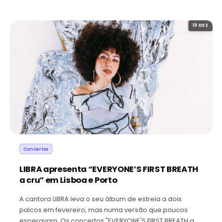
10 DEZ
Concertos
LIBRA apresenta “EVERYONE’S FIRST BREATH
a cru” em Lisboa e Porto
A cantora LIBRA leva o seu álbum de estreia a dois
palcos em fevereiro, mas numa versão que poucos
esperavam. Os concertos "EVERYONE'S FIRST BREATH a