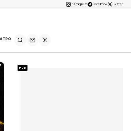
Instagram
Facebook
Twitter
EATRO
☀️
5
PUB