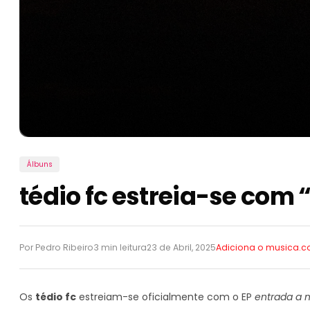
Álbuns
tédio fc estreia-se com
Por Pedro Ribeiro
3 min leitura
23 de Abril, 2025
Adiciona o musica.
Os
tédio fc
estreiam-se oficialmente com o EP
entrada a