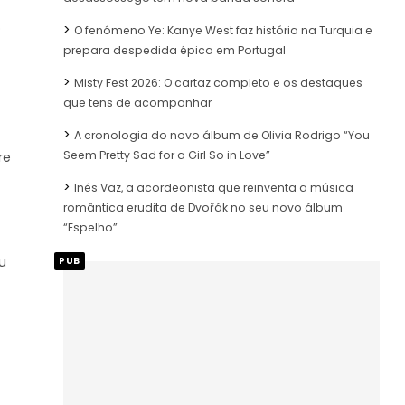
o
O fenómeno Ye: Kanye West faz história na Turquia e
prepara despedida épica em Portugal
Misty Fest 2026: O cartaz completo e os destaques
que tens de acompanhar
A cronologia do novo álbum de Olivia Rodrigo “You
Seem Pretty Sad for a Girl So in Love”
re
Inês Vaz, a acordeonista que reinventa a música
romântica erudita de Dvořák no seu novo álbum
“Espelho”
u
PUB