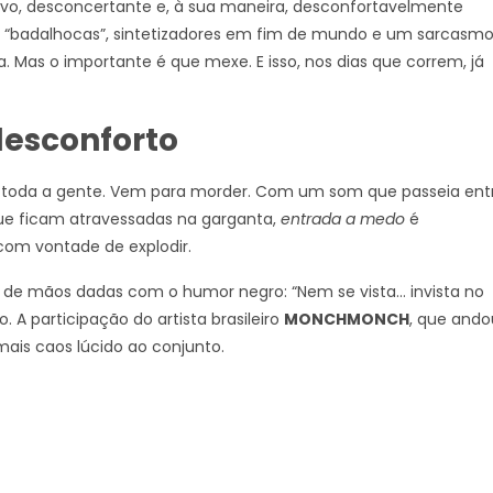
novo, desconcertante e, à sua maneira, desconfortavelmente
s “badalhocas”, sintetizadores em fim de mundo e um sarcasm
 Mas o importante é que mexe. E isso, nos dias que correm, já
desconforto
 a toda a gente. Vem para morder. Com um som que passeia ent
 que ficam atravessadas na garganta,
entrada a medo
é
com vontade de explodir.
a de mãos dadas com o humor negro: “Nem se vista… invista no
. A participação do artista brasileiro
MONCHMONCH
, que ando
ais caos lúcido ao conjunto.