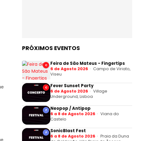
PRÓXIMOS EVENTOS
Feira de São Mateus - Fingertips
C
6 de Agosto 2026
Campo de Viriato,
Viseu
Fever Sunset Party
ue
C
6 de Agosto 2026
Village
.
Underground, Lisboa
Neopop / Antipop
F
6 a 8 de Agosto 2026
Viana do
Castelo
SonicBlast Fest
F
6 a 8 de Agosto 2026
Praia da Duna
ue