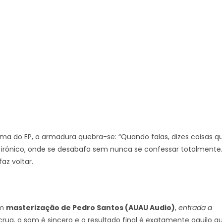
ltima do EP, a armadura quebra-se: “Quando falas, dizes coisas q
 irónico, onde se desabafa sem nunca se confessar totalmente
z voltar.
om
masterização de Pedro Santos (AUAU Audio)
,
entrada a
crua, o som é sincero e o resultado final é exatamente aquilo q