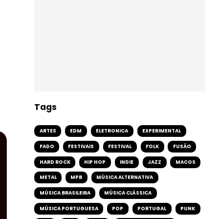
Tags
ARTES
EDM
ELETRONICA
EXPERIMENTAL
FADO
FESTIVAIS
FESTIVAL
FOLK
FUSÃO
HARD ROCK
HIP HOP
INDIE
JAZZ
MACOS
METAL
MPB
MÚSICA ALTERNATIVA
MÚSICA BRASILEIRA
MÚSICA CLÁSSICA
MÚSICA PORTUGUESA
POP
PORTUGAL
PUNK