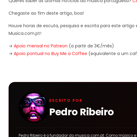
Queres saber as últimas notícias da música portuguesa?
C
Chegaste ao fim deste artigo, boa!
Houve horas de escuta, pesquisa e escrita para este artigo e
Musica.com.pt!
→
Apoio mensal no Patreon
(a partir de 3€/mês)
→
Apoio pontual no Buy Me a Coffee
(equivalente a um caf
ESCRITO POR
Pedro Ribeiro
Pedro Ribeiro é o fundador do musica.com.pt. Como músico e