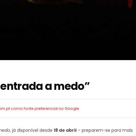
 “entrada a medo”
com.pt como
fonte preferencial no Google
 medo
, já disponível desde
18 de abril
– preparem-se para mais