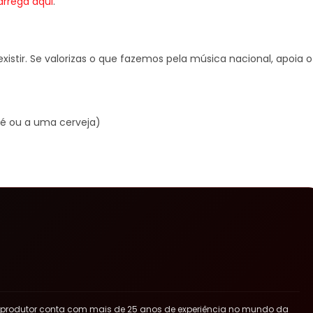
arrega aqui
.
xistir. Se valorizas o que fazemos pela música nacional, apoia o
é ou a uma cerveja)
 produtor conta com mais de 25 anos de experiência no mundo da