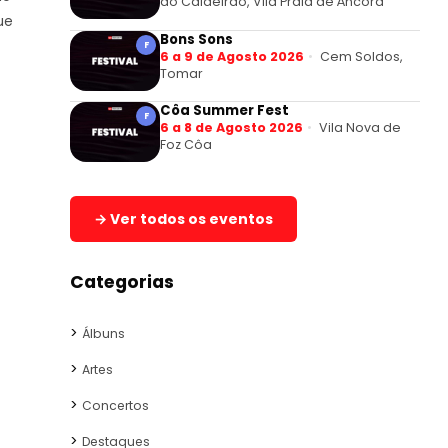
do Caldeirão, Vila Praia de Âncora
ue
Bons Sons
F
6 a 9 de Agosto 2026
Cem Soldos,
Tomar
Côa Summer Fest
F
6 a 8 de Agosto 2026
Vila Nova de
Foz Côa
→ Ver todos os eventos
Categorias
Álbuns
Artes
Concertos
Destaques