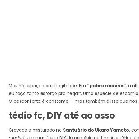
Mas há espaço para fragilidade. Em
“pobre menino”
, a ú
eu faço tanto esforço pra negar”. Uma espécie de escárnio
O desconforto é constante — mas também é isso que nos fa
tédio fc, DIY até ao osso
Gravado e misturado no
Santuário do Ukaro Yamoto
, c
medo
é um manifesto DIY do princípio ao fim. A estética é 