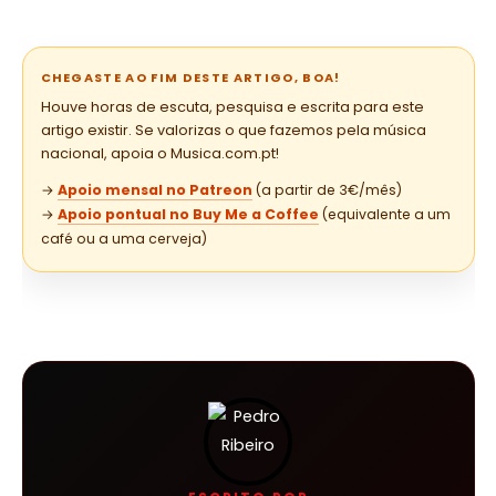
CHEGASTE AO FIM DESTE ARTIGO, BOA!
Houve horas de escuta, pesquisa e escrita para este
artigo existir. Se valorizas o que fazemos pela música
nacional, apoia o Musica.com.pt!
→
Apoio mensal no Patreon
(a partir de 3€/mês)
→
Apoio pontual no Buy Me a Coffee
(equivalente a um
café ou a uma cerveja)