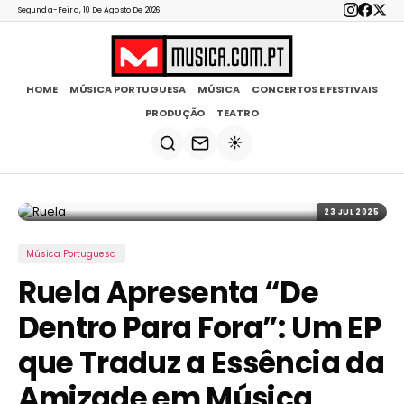
Segunda-Feira, 10 De Agosto De 2026
HOME
MÚSICA PORTUGUESA
MÚSICA
CONCERTOS E FESTIVAIS
PRODUÇÃO
TEATRO
☀️
23 JUL 2025
Música Portuguesa
Ruela Apresenta “De
Dentro Para Fora”: Um EP
que Traduz a Essência da
Amizade em Música