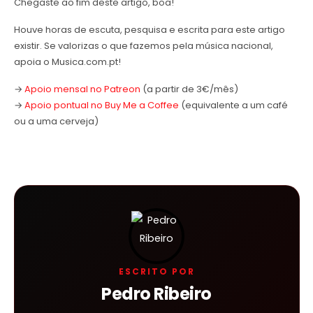
Chegaste ao fim deste artigo, boa!
Houve horas de escuta, pesquisa e escrita para este artigo
existir. Se valorizas o que fazemos pela música nacional,
apoia o Musica.com.pt!
→
Apoio mensal no Patreon
(a partir de 3€/mês)
→
Apoio pontual no Buy Me a Coffee
(equivalente a um café
ou a uma cerveja)
ESCRITO POR
Pedro Ribeiro