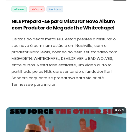
Álbuns
Música
Noticias
NILE Prepara-se para Misturar Novo Álbum
com Produtor de Megadeth e Whitechapel
Os titãs do death metal NILE estão prestes a misturar o
seu novo álbum num estúdio em Nashville, com o
produtor Mark Lewis, conhecido pelo seu trabalho com
MEGADETH, WHITECHAPEL, DEVILDRIVER e BAD WOLVES,
entre outros. Nesta fase excitante, um vídeo curto foi
partilhado pelos NILE, apresentando o fundador Karl
Sanders enquanto se preparava para viajar até
Tennessee para iniciar…
11 JUN