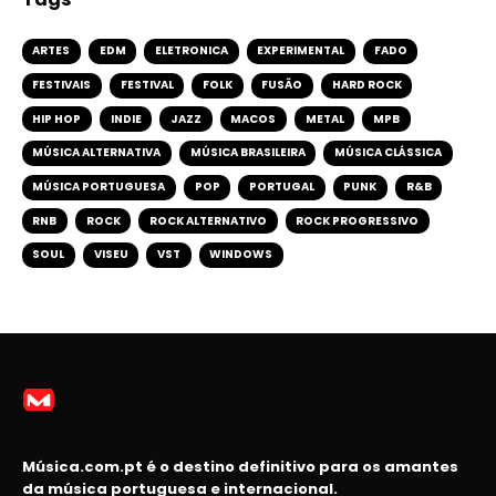
ARTES
EDM
ELETRONICA
EXPERIMENTAL
FADO
FESTIVAIS
FESTIVAL
FOLK
FUSÃO
HARD ROCK
HIP HOP
INDIE
JAZZ
MACOS
METAL
MPB
MÚSICA ALTERNATIVA
MÚSICA BRASILEIRA
MÚSICA CLÁSSICA
MÚSICA PORTUGUESA
POP
PORTUGAL
PUNK
R&B
RNB
ROCK
ROCK ALTERNATIVO
ROCK PROGRESSIVO
SOUL
VISEU
VST
WINDOWS
Música.com.pt é o destino definitivo para os amantes
da música portuguesa e internacional.