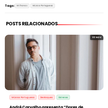
Tags:
Milhanas
Música Portuguesa
POSTS RELACIONADOS
03 NOV
Música Portuguesa
Destaques
Estreias
André Carvalho apresenta “Dores de