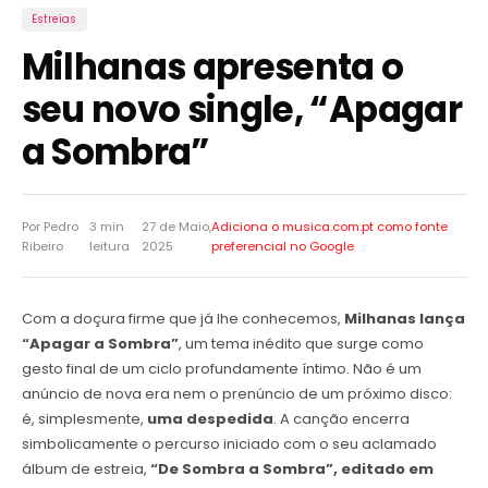
Estreias
Milhanas apresenta o
seu novo single, “Apagar
a Sombra”
Por Pedro
3 min
27 de Maio,
Adiciona o musica.com.pt como
fonte
Ribeiro
leitura
2025
preferencial no Google
Com a doçura firme que já lhe conhecemos,
Milhanas lança
“Apagar a Sombra”
, um tema inédito que surge como
gesto final de um ciclo profundamente íntimo. Não é um
anúncio de nova era nem o prenúncio de um próximo disco:
é, simplesmente,
uma despedida
. A canção encerra
simbolicamente o percurso iniciado com o seu aclamado
álbum de estreia,
“De Sombra a Sombra”, editado em