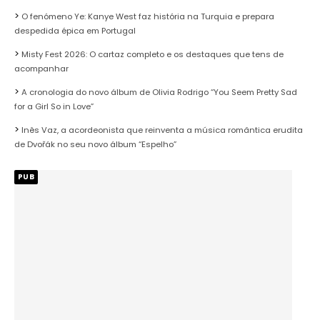
O fenómeno Ye: Kanye West faz história na Turquia e prepara
despedida épica em Portugal
Misty Fest 2026: O cartaz completo e os destaques que tens de
acompanhar
A cronologia do novo álbum de Olivia Rodrigo “You Seem Pretty Sad
for a Girl So in Love”
Inês Vaz, a acordeonista que reinventa a música romântica erudita
de Dvořák no seu novo álbum “Espelho”
PUB