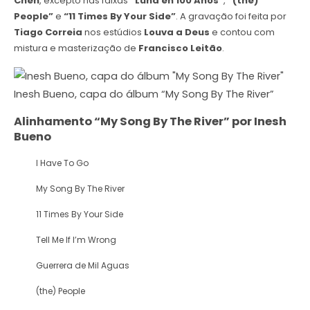
Chen
, excepto nas faixas
“Luna en 100 Años”
,
“(the)
People”
e
“11 Times By Your Side”
. A gravação foi feita por
Tiago Correia
nos estúdios
Louva a Deus
e contou com
mistura e masterização de
Francisco Leitão
.
Inesh Bueno, capa do álbum “My Song By The River”
Alinhamento “My Song By The River” por Inesh
Bueno
I Have To Go
My Song By The River
11 Times By Your Side
Tell Me If I’m Wrong
Guerrera de Mil Aguas
(the) People