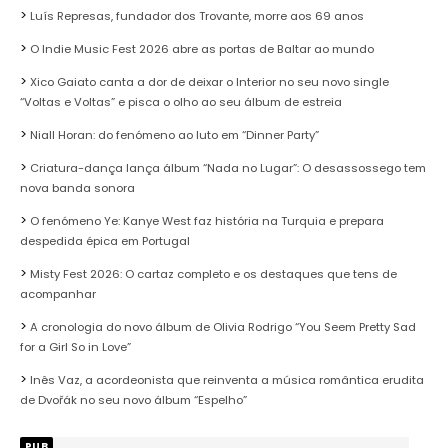
Luís Represas, fundador dos Trovante, morre aos 69 anos
O Indie Music Fest 2026 abre as portas de Baltar ao mundo
Xico Gaiato canta a dor de deixar o Interior no seu novo single
“Voltas e Voltas” e pisca o olho ao seu álbum de estreia
Niall Horan: do fenómeno ao luto em “Dinner Party”
Criatura-dança lança álbum “Nada no Lugar”: O desassossego tem
nova banda sonora
O fenómeno Ye: Kanye West faz história na Turquia e prepara
despedida épica em Portugal
Misty Fest 2026: O cartaz completo e os destaques que tens de
acompanhar
A cronologia do novo álbum de Olivia Rodrigo “You Seem Pretty Sad
for a Girl So in Love”
Inês Vaz, a acordeonista que reinventa a música romântica erudita
de Dvořák no seu novo álbum “Espelho”
PUB