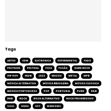
Tags
ARTES
EDM
ELETRONICA
EXPERIMENTAL
FADO
FESTIVAIS
FESTIVAL
FOLK
FUSÃO
HARD ROCK
HIP HOP
INDIE
JAZZ
MACOS
METAL
MPB
MÚSICA ALTERNATIVA
MÚSICA BRASILEIRA
MÚSICA CLÁSSICA
MÚSICA PORTUGUESA
POP
PORTUGAL
PUNK
R&B
RNB
ROCK
ROCK ALTERNATIVO
ROCK PROGRESSIVO
SOUL
VISEU
VST
WINDOWS