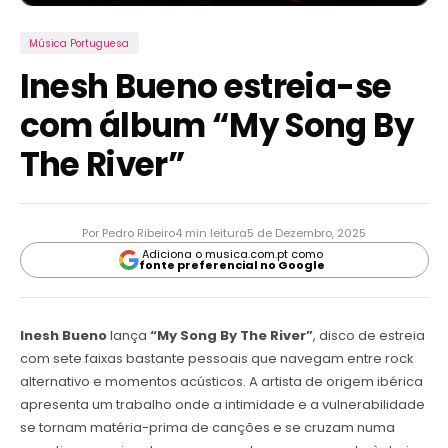
Música Portuguesa
Inesh Bueno estreia-se
com álbum “My Song By
The River”
Por Pedro Ribeiro
4 min leitura
5 de Dezembro, 2025
Adiciona o musica.com.pt como
fonte preferencial no Google
Inesh Bueno
lança
“My Song By The River”
, disco de estreia
com sete faixas bastante pessoais que navegam entre rock
alternativo e momentos acústicos. A artista de origem ibérica
apresenta um trabalho onde a intimidade e a vulnerabilidade
se tornam matéria-prima de canções e se cruzam numa