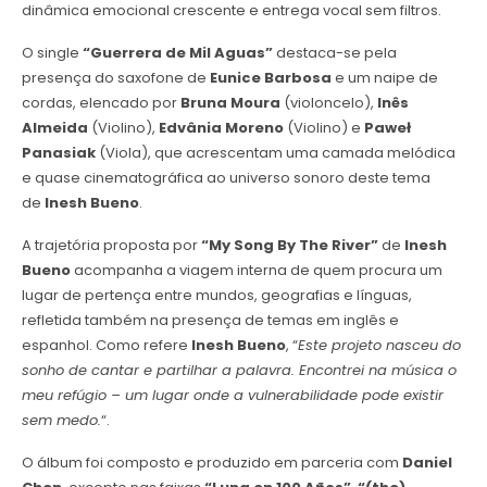
dinâmica emocional crescente e entrega vocal sem filtros.
O single
“Guerrera de Mil Aguas”
destaca-se pela
presença do saxofone de
Eunice Barbosa
e um naipe de
cordas, elencado por
Bruna Moura
(violoncelo),
Inês
Almeida
(Violino),
Edvânia Moreno
(Violino) ⁨e
Paweł
Panasiak
(Viola), que acrescentam uma camada melódica
e quase cinematográfica ao universo sonoro deste tema
de
Inesh Bueno
.
A trajetória proposta por
“My Song By The River”
de
Inesh
Bueno
acompanha a viagem interna de quem procura um
lugar de pertença entre mundos, geografias e línguas,
refletida também na presença de temas em inglês e
espanhol. Como refere
Inesh Bueno
, “
Este projeto nasceu do
sonho de cantar e partilhar a palavra. Encontrei na música o
meu refúgio – um lugar onde a vulnerabilidade pode existir
sem medo.
“.
O álbum foi composto e produzido em parceria com
Daniel