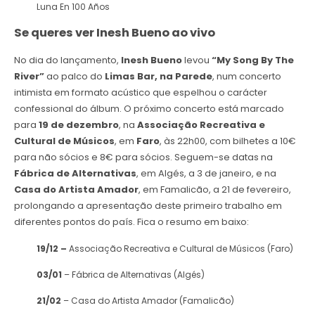
Luna En 100 Años
Se queres ver Inesh Bueno ao vivo
No dia do lançamento,
Inesh Bueno
levou
“My Song By The
River”
ao palco do
Limas Bar, na Parede
, num concerto
intimista em formato acústico que espelhou o carácter
confessional do álbum. O próximo concerto está marcado
para
19 de dezembro
, na
Associação Recreativa e
Cultural de Músicos
, em
Faro
, às 22h00, com bilhetes a 10€
para não sócios e 8€ para sócios. Seguem-se datas na
Fábrica de Alternativas
, em Algés, a 3 de janeiro, e na
Casa do Artista Amador
, em Famalicão, a 21 de fevereiro,
prolongando a apresentação deste primeiro trabalho em
diferentes pontos do país. Fica o resumo em baixo:
19/12 –
Associação Recreativa e Cultural de Músicos (Faro)
03/01
– Fábrica de Alternativas (Algés)
21/02
– Casa do Artista Amador (Famalicão)