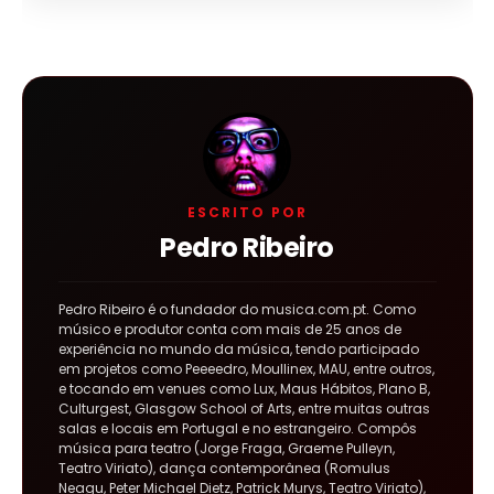
ESCRITO POR
Pedro Ribeiro
Pedro Ribeiro é o fundador do musica.com.pt. Como
músico e produtor conta com mais de 25 anos de
experiência no mundo da música, tendo participado
em projetos como Peeeedro, Moullinex, MAU, entre outros,
e tocando em venues como Lux, Maus Hábitos, Plano B,
Culturgest, Glasgow School of Arts, entre muitas outras
salas e locais em Portugal e no estrangeiro. Compôs
música para teatro (Jorge Fraga, Graeme Pulleyn,
Teatro Viriato), dança contemporânea (Romulus
Neagu, Peter Michael Dietz, Patrick Murys, Teatro Viriato),