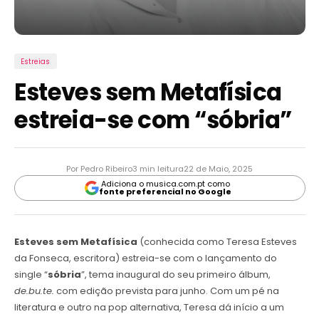
Estreias
Esteves sem Metafísica
estreia-se com “sóbria”
Por Pedro Ribeiro
3 min leitura
22 de Maio, 2025
Adiciona o musica.com.pt como
fonte preferencial no Google
Esteves sem Metafísica
(conhecida como Teresa Esteves
da Fonseca, escritora) estreia-se com o lançamento do
single “
sóbria
”, tema inaugural do seu primeiro álbum,
de.bu.te.
com edição prevista para junho. Com um pé na
literatura e outro na pop alternativa, Teresa dá início a um