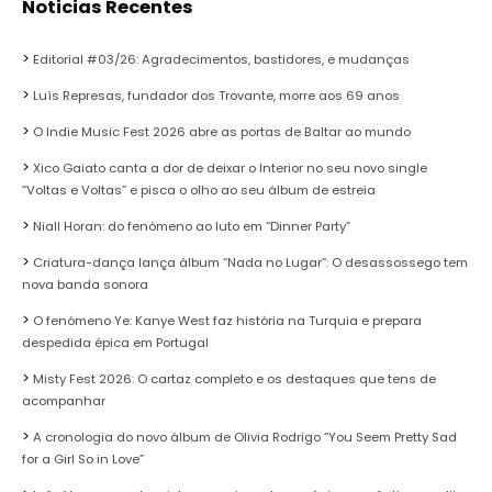
Noticias Recentes
Editorial #03/26: Agradecimentos, bastidores, e mudanças
Luís Represas, fundador dos Trovante, morre aos 69 anos
O Indie Music Fest 2026 abre as portas de Baltar ao mundo
Xico Gaiato canta a dor de deixar o Interior no seu novo single
“Voltas e Voltas” e pisca o olho ao seu álbum de estreia
Niall Horan: do fenómeno ao luto em “Dinner Party”
Criatura-dança lança álbum “Nada no Lugar”: O desassossego tem
nova banda sonora
O fenómeno Ye: Kanye West faz história na Turquia e prepara
despedida épica em Portugal
Misty Fest 2026: O cartaz completo e os destaques que tens de
acompanhar
A cronologia do novo álbum de Olivia Rodrigo “You Seem Pretty Sad
for a Girl So in Love”