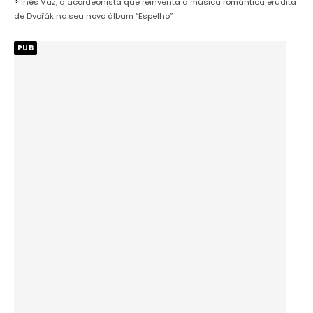
Inês Vaz, a acordeonista que reinventa a música romântica erudita
de Dvořák no seu novo álbum “Espelho”
PUB