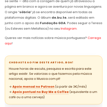
se sente — dita com a coragem de quem já atravessou a
página em branco e agora se aventura por novas linguagens.
O single “
sóbria
” já se encontra disponível em todas as
plataformas digitais. O álbum
de.bu.te.
será editado em
junho com o apoio da
Fundação GDA
. Podes seguir a Teresa
(ou Esteves sem Metafisica) no seu
Instagram
.
Queres ver mais notícias sobre música portuguesa?
Carrega
aqui
!
CHEGASTE AO FIM DESTE ARTIGO, BOA!
Houve horas de escuta, pesquisa e escrita para este
artigo existir. Se valorizas o que fazemos pela música
nacional, apoia o Musica.com.pt!
→
Apoio mensal no Patreon
(a partir de 3€/mês)
→
Apoio pontual no Buy Me a Coffee
(equivalente a um
café ou a uma cerveja)