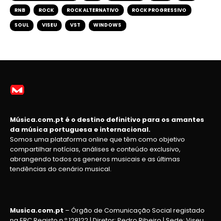
RNB
ROCK
ROCK ALTERNATIVO
ROCK PROGRESSIVO
SOUL
VISEU
VST
WINDOWS
Música.com.pt é o destino definitivo para os amantes
da música portuguesa e internacional.
Somos uma plataforma online que têm como objetivo
compartilhar notícias, análises e conteúdo exclusivo,
abrangendo todos os generos musicais e as últimas
tendências do cenário musical.
Musica.com.pt
– Órgão de Comunicação Social registado
na ERC Registo n.º 128122 | Diretor: Pedro Ribeiro | Sede: Viseu,