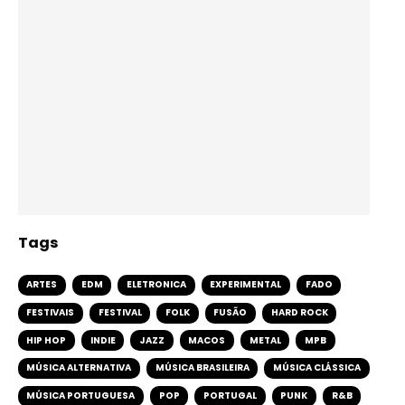
Tags
ARTES
EDM
ELETRONICA
EXPERIMENTAL
FADO
FESTIVAIS
FESTIVAL
FOLK
FUSÃO
HARD ROCK
HIP HOP
INDIE
JAZZ
MACOS
METAL
MPB
MÚSICA ALTERNATIVA
MÚSICA BRASILEIRA
MÚSICA CLÁSSICA
MÚSICA PORTUGUESA
POP
PORTUGAL
PUNK
R&B