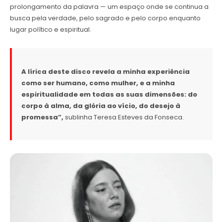
prolongamento da palavra — um espaço onde se continua a
busca pela verdade, pelo sagrado e pelo corpo enquanto
lugar político e espiritual.
A lírica deste disco revela a minha experiência
como ser humano, como mulher, e a minha
espiritualidade em todas as suas dimensões: do
corpo à alma, da glória ao vício, do desejo à
promessa”,
sublinha Teresa Esteves da Fonseca.