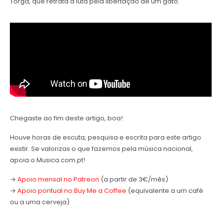
Torga, que retrata a luta pela libertação de um gato.
Chegaste ao fim deste artigo, boa!
Houve horas de escuta, pesquisa e escrita para este artigo
existir. Se valorizas o que fazemos pela música nacional,
apoia o Musica.com.pt!
→
Apoio mensal no Patreon
(a partir de 3€/mês)
→
Apoio pontual no Buy Me a Coffee
(equivalente a um café
ou a uma cerveja)