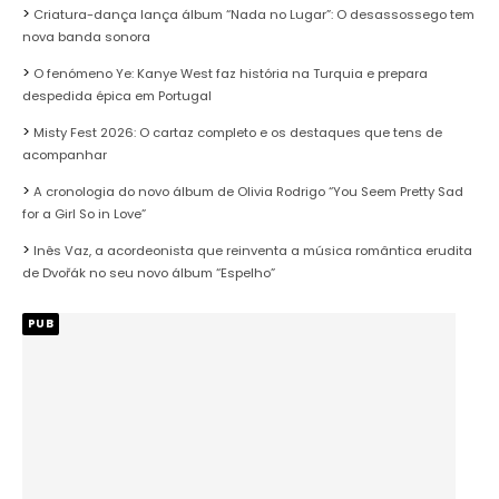
Criatura-dança lança álbum “Nada no Lugar”: O desassossego tem
nova banda sonora
O fenómeno Ye: Kanye West faz história na Turquia e prepara
despedida épica em Portugal
Misty Fest 2026: O cartaz completo e os destaques que tens de
acompanhar
A cronologia do novo álbum de Olivia Rodrigo “You Seem Pretty Sad
for a Girl So in Love”
Inês Vaz, a acordeonista que reinventa a música romântica erudita
de Dvořák no seu novo álbum “Espelho”
PUB