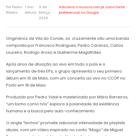
Por Pedro
1 min
9 de
Adiciona o musica.com.pt como
fonte
Ribeiro
leitura
Março,
preferencial no Google
2024
Originários de Vila do Conde, os .cruzamente são uma banda
composta por Francisco Rodrigues, Pedro Cardoso, Carlos
Loureiro, Rodrigo Aroso e Guilherme Magalhães.
Após anos de atuação ao vivo em todo o país e o
lançamento de três EPs, o grupo apresenta o seu primeiro
álbum em 10 de Maio, com um concerto ao vivo no CCOP no
Porto em 18 de Maio.
Produzido por Pedro Vidal e masterizado por Mário Barreiros,
“um bicho como nós” explora a polaridade da existência
humana e a busca pelo auto-conhecimento.
O single “bichos” promete adicionar intensidade às playlists
atuais, com um vídeo inspirado no conto “Mago” de Miguel