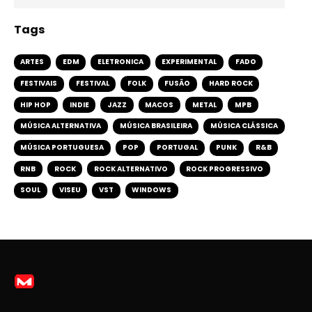
Tags
ARTES
EDM
ELETRONICA
EXPERIMENTAL
FADO
FESTIVAIS
FESTIVAL
FOLK
FUSÃO
HARD ROCK
HIP HOP
INDIE
JAZZ
MACOS
METAL
MPB
MÚSICA ALTERNATIVA
MÚSICA BRASILEIRA
MÚSICA CLÁSSICA
MÚSICA PORTUGUESA
POP
PORTUGAL
PUNK
R&B
RNB
ROCK
ROCK ALTERNATIVO
ROCK PROGRESSIVO
SOUL
VISEU
VST
WINDOWS