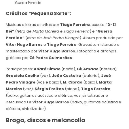
Guerra Perdida
Créditos “Pequena Sorte”:
Músicas e letras escritas por
Tiago Ferreira
, exceto
“D-El
Rei”
(
letra de Marta Moreira e Tiago Ferreira
) e
“Guerra
Perdida”
(
letra de José Pedro Vinagre
). Álbum produzido por
Vítor Hugo Barros
e
Tiago Ferreira
. Gravado, misturado e
masterizado por
Vítor Hugo Barros
. Fotografia e arranjos
gráficos por
Zé Pedro Guimarães
.
Participações:
André Simão
(baixo),
Gil Amado
(bateria),
Graciela Coelho
(voz),
João Costeira
(bateria),
José
Pedro Vinagre
(voz e baixo),
M. Cibrão
(baixo),
Marta
Moreira
(voz),
Sérgio Freitas
(piano),
Tiago Ferreira
(baixo, guitarras acústica e elétrica, voz, sintetizador e
percussão) e
Vítor Hugo Barros
(baixo, guitarras acústica e
elétrica, sintetizador).
Braga, discos e melancolia