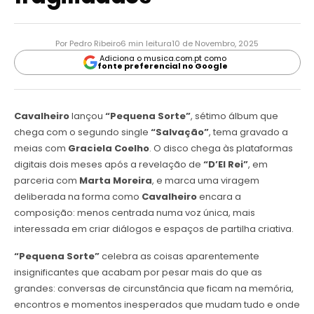
Por Pedro Ribeiro
6 min leitura
10 de Novembro, 2025
Adiciona o musica.com.pt como
fonte preferencial no Google
Cavalheiro
lançou
“Pequena Sorte”
, sétimo álbum que
chega com o segundo single
“Salvação”
, tema gravado a
meias com
Graciela Coelho
. O disco chega às plataformas
digitais dois meses após a revelação de
“D’El Rei”
, em
parceria com
Marta Moreira
, e marca uma viragem
deliberada na forma como
Cavalheiro
encara a
composição: menos centrada numa voz única, mais
interessada em criar diálogos e espaços de partilha criativa.
“Pequena Sorte”
celebra as coisas aparentemente
insignificantes que acabam por pesar mais do que as
grandes: conversas de circunstância que ficam na memória,
encontros e momentos inesperados que mudam tudo e onde