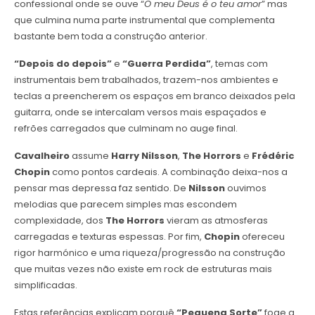
confessional onde se ouve “
O meu Deus é o teu amor
” mas
que culmina numa parte instrumental que complementa
bastante bem toda a construção anterior.
“Depois do depois”
e
“Guerra Perdida”
, temas com
instrumentais bem trabalhados, trazem-nos ambientes e
teclas a preencherem os espaços em branco deixados pela
guitarra, onde se intercalam versos mais espaçados e
refrões carregados que culminam no auge final.
Cavalheiro
assume
Harry Nilsson
,
The Horrors
e
Frédéric
Chopin
como pontos cardeais. A combinação deixa-nos a
pensar mas depressa faz sentido. De
Nilsson
ouvimos
melodias que parecem simples mas escondem
complexidade, dos
The Horrors
vieram as atmosferas
carregadas e texturas espessas. Por fim,
Chopin
ofereceu
rigor harmónico e uma riqueza/progressão na construção
que muitas vezes não existe em rock de estruturas mais
simplificadas.
Estas referências explicam porquê
“Pequena Sorte”
foge a