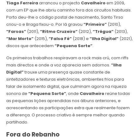
Tiago Ferreira
arrancou o projecto
Cavalheiro
em 2009,
com um EP que lhe abriu caminho fora dos circuitos habituais.
Porto deu-lhe o código postal de nascimento, Santo Tirso
criou-o e Braga fixou-o. Por lá gravou
“Primeiro”
(2010),
“Farsas”
(2011),
“Ritmo Cruzeiro”
(2012),
“Trégua”
(2013),
“Mar Morto”
(2015),
“Falsa Fé”
(2018) e
“Ilha Digital”
(2021),
discos que antecedem
“Pequena Sorte”
.
Os primeiros trabalhos respiravam a rock mais crú, com riffs
mais directos e onde a voz aparecia sem adornos.
“Ilha
Digital”
trouxe uma presença quase constante de
sintetizadores e texturas eletrónicas, ambientes frios para
falar de isolamento digital, que culminam agora na riqueza
sonora de
“Pequena Sorte”
, onde
Cavalheiro
reúne todas
as pequenas lições aprendidas nos álbuns anteriores, e
acrescentando as participações extra que realmente fazem
a diferença. O processo criativo é sempre melhor quando
partilhado.
Fora do Rebanho