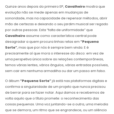
Quinze anos depois do primeiro EP,
Cavalheiro
mostra que
evolução não se mede apenas em mudanças de
sonoridade, mas na capacidade de repensar métodos, abrir
mão de certezas e deixando o seu jardim musical ser regado
por outras pessoas. Esta “falta de uniformidade” que
Cavalheiro
assume como característica central pode
desagradar a quem procura linhas retas em
“Pequena
Sorte”
, mas que por nós é sempre bem vinda. E é
precisamente aí que mora o interesse do disco: em vez de
uma perspetiva única sobre as relações contemporâneas,
temos várias lentes, vários ângulos, várias entradas possíveis,
sem cair em nenhuma armadilha ou dar um passo em falso.
O álbum
“Pequena Sorte”
já está nas plataformas digitais e
confirma a singularidade de um projeto que nunca precisou
de berrar para se fazer notar. Aqui damos e recebemos de
volta aquilo que o título promete: o reconhecimento das
coisas pequenas. Uma voz juntando-se a outra, uma melodia
que se demora, um ritmo que se engrandece, ou um silêncio