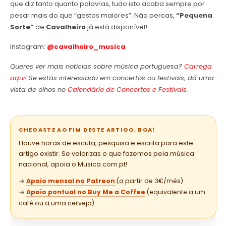
que diz tanto quanto palavras, tudo isto acaba sempre por
pesar mais do que “gestos maiores”. Não percas,
“Pequena
Sorte”
de
Cavalheiro
já está disponível!
Instagram:
@cavalheiro_musica
Queres ver mais notícias sobre música portuguesa?
Carrega
aqui
! Se estás interessado em concertos ou festivais, dá uma
vista de olhos no
Calendário de Concertos e Festivais
.
CHEGASTE AO FIM DESTE ARTIGO, BOA!
Houve horas de escuta, pesquisa e escrita para este
artigo existir. Se valorizas o que fazemos pela música
nacional, apoia o Musica.com.pt!
→
Apoio mensal no Patreon
(a partir de 3€/mês)
→
Apoio pontual no Buy Me a Coffee
(equivalente a um
café ou a uma cerveja)