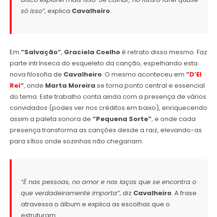
só isso”
, explica
Cavalheiro
.
Em
“Salvação”
,
Graciela Coelho
é retrato disso mesmo. Faz
parte intrínseca do esqueleto da canção, espelhando esta
nova filosofia de
Cavalheiro
. O mesmo aconteceu em
“
D’El
Rei
“
, onde
Marta Moreira
se torna ponto central e essencial
do tema. Este trabalho conta ainda com a presença de vários
convidados (podes ver nos créditos em baixo), enriquecendo
assim a paleta sonora de
“Pequena Sorte”
, e onde cada
presença transforma as canções desde a raiz, elevando-as
para sítios onde sozinhas não chegariam.
“É nas pessoas, no amor e nos laços que se encontra o
que verdadeiramente importa”
, diz
Cavalheiro
. A frase
atravessa o álbum e explica as escolhas que o
estruturam.