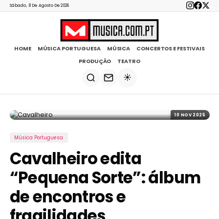
Sábado, 8 De Agosto De 2026
HOME
MÚSICA PORTUGUESA
MÚSICA
CONCERTOS E FESTIVAIS
PRODUÇÃO
TEATRO
☀️
10 NOV 2025
Música Portuguesa
Cavalheiro edita
“Pequena Sorte”: álbum
de encontros e
fragilidades