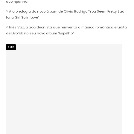
acompanhar
A cronologia do novo álbum de Olivia Rodrigo “You Seem Pretty Sad
for a Girl So in Love”
Inês Vaz, a acordeonista que reinventa a música romântica erudita
de Dvořák no seu novo álbum “Espelho”
PUB