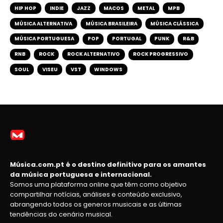
HIP HOP
INDIE
JAZZ
MACOS
METAL
MPB
MÚSICA ALTERNATIVA
MÚSICA BRASILEIRA
MÚSICA CLÁSSICA
MÚSICA PORTUGUESA
POP
PORTUGAL
PUNK
R&B
RNB
ROCK
ROCK ALTERNATIVO
ROCK PROGRESSIVO
SOUL
VISEU
VST
WINDOWS
Música.com.pt é o destino definitivo para os amantes
da música portuguesa e internacional.
Somos uma plataforma online que têm como objetivo
compartilhar notícias, análises e conteúdo exclusivo,
abrangendo todos os generos musicais e as últimas
tendências do cenário musical.