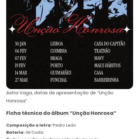
Astra Vaga, datas de apresentação de “Unção
Honrosa”
Ficha técnica do álbum “Unção Honrosa”
Composição e letra:
Pedro Ledo
Bateria:
Gil Costa