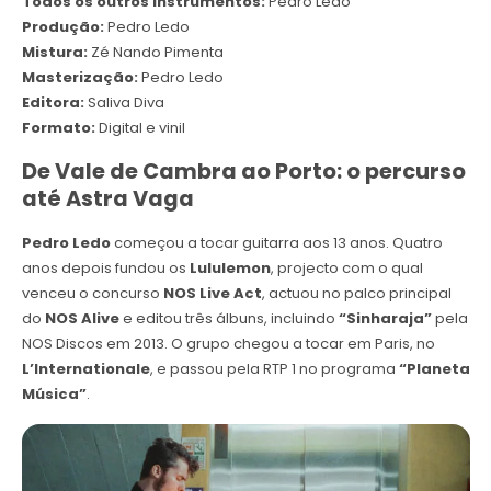
Todos os outros instrumentos:
Pedro Ledo
Produção:
Pedro Ledo
Mistura:
Zé Nando Pimenta
Masterização:
Pedro Ledo
Editora:
Saliva Diva
Formato:
Digital e vinil
De Vale de Cambra ao Porto: o percurso
até Astra Vaga
Pedro Ledo
começou a tocar guitarra aos 13 anos. Quatro
anos depois fundou os
Lululemon
, projecto com o qual
venceu o concurso
NOS Live Act
, actuou no palco principal
do
NOS Alive
e editou três álbuns, incluindo
“Sinharaja”
pela
NOS Discos em 2013. O grupo chegou a tocar em Paris, no
L’Internationale
, e passou pela RTP 1 no programa
“Planeta
Música”
.