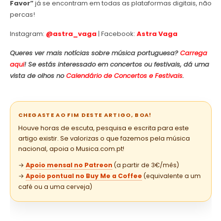
Favor”
já se encontram em todas as plataformas digitais, não
percas!
Instagram:
@astra_vaga
| Facebook:
Astra Vaga
Queres ver mais notícias sobre música portuguesa?
Carrega
aqui
! Se estás interessado em concertos ou festivais, dá uma
vista de olhos no
Calendário de Concertos e Festivais
.
CHEGASTE AO FIM DESTE ARTIGO, BOA!
Houve horas de escuta, pesquisa e escrita para este
artigo existir. Se valorizas o que fazemos pela música
nacional, apoia o Musica.com.pt!
→
Apoio mensal no Patreon
(a partir de 3€/mês)
→
Apoio pontual no Buy Me a Coffee
(equivalente a um
café ou a uma cerveja)