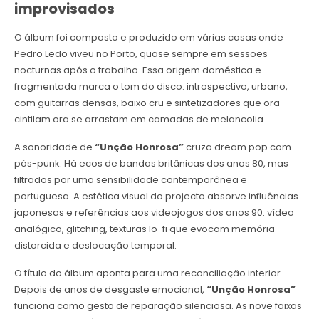
improvisados
O álbum foi composto e produzido em várias casas onde
Pedro Ledo viveu no Porto, quase sempre em sessões
nocturnas após o trabalho. Essa origem doméstica e
fragmentada marca o tom do disco: introspectivo, urbano,
com guitarras densas, baixo cru e sintetizadores que ora
cintilam ora se arrastam em camadas de melancolia.
A sonoridade de
“Unção Honrosa”
cruza dream pop com
pós-punk. Há ecos de bandas britânicas dos anos 80, mas
filtrados por uma sensibilidade contemporânea e
portuguesa. A estética visual do projecto absorve influências
japonesas e referências aos videojogos dos anos 90: vídeo
analógico, glitching, texturas lo-fi que evocam memória
distorcida e deslocação temporal.
O título do álbum aponta para uma reconciliação interior.
Depois de anos de desgaste emocional,
“Unção Honrosa”
funciona como gesto de reparação silenciosa. As nove faixas