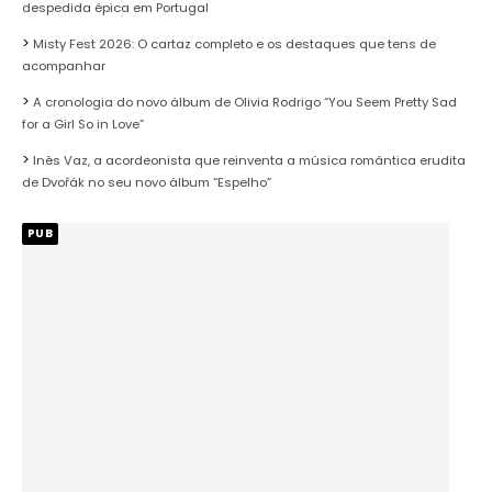
despedida épica em Portugal
Misty Fest 2026: O cartaz completo e os destaques que tens de
acompanhar
A cronologia do novo álbum de Olivia Rodrigo “You Seem Pretty Sad
for a Girl So in Love”
Inês Vaz, a acordeonista que reinventa a música romântica erudita
de Dvořák no seu novo álbum “Espelho”
PUB