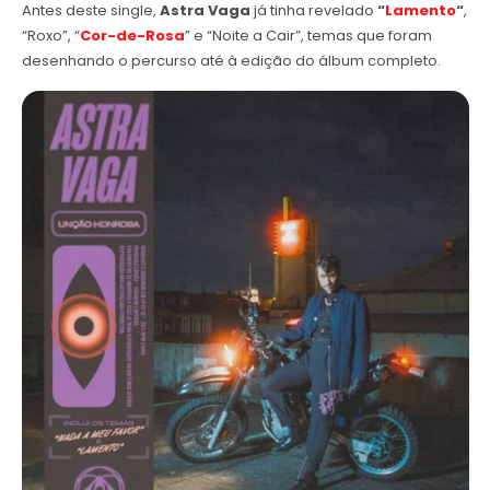
Antes deste single,
Astra Vaga
já tinha revelado
“
Lamento
“
,
“Roxo”, “
Cor-de-Rosa
” e “Noite a Cair”, temas que foram
desenhando o percurso até à edição do álbum completo.