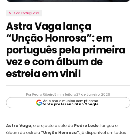
Música Portuguesa
Astra Vaga lança
“Unção Honrosa”: em
português pela primeira
vez e com álbum de
estreia em vinil
Por Pedro Ribeiro
5 min leitura
27 de Janeiro, 2026
Adiciona o musica.com.pt como
fonte preferencial no Google
Astra Vaga
, o projecto a solo de
Pedro Ledo
, lançou o
álbum de estreia
“Unção Honrosa”
, já disponível em todas