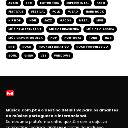
ARTES
EDM
ELETRONICA
EXPERIMENTAL
FADO
FESTIVAIS
FESTIVAL
FOLK
FUSÃO
HARD ROCK
HIP HOP
INDIE
JAZZ
MACOS
METAL
MPB
MÚSICA ALTERNATIVA
MÚSICA BRASILEIRA
MÚSICA CLÁSSICA
MÚSICA PORTUGUESA
POP
PORTUGAL
PUNK
R&B
RNB
ROCK
ROCK ALTERNATIVO
ROCK PROGRESSIVO
SOUL
VISEU
VST
WINDOWS
Música.com.pt é o destino definitivo para os amantes
da música portuguesa e internacional.
Somos uma plataforma online que têm como objetivo
compartilhar notícias, análises e conteúdo exclusivo,