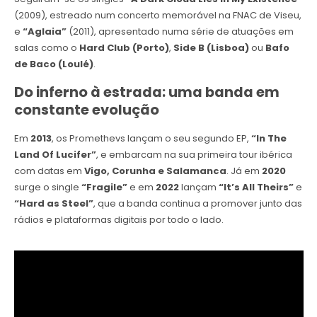
(2009), estreado num concerto memorável na FNAC de Viseu,
e
“Aglaia”
(2011), apresentado numa série de atuações em
salas como o
Hard Club (Porto)
,
Side B (Lisboa)
ou
Bafo
de Baco (Loulé)
.
Do inferno à estrada: uma banda em
constante evolução
Em
2013
, os Promethevs lançam o seu segundo EP,
“In The
Land Of Lucifer”
, e embarcam na sua primeira tour ibérica
com datas em
Vigo, Corunha e Salamanca
. Já em
2020
surge o single
“Fragile”
e em
2022
lançam
“It’s All Theirs”
e
“Hard as Steel”
, que a banda continua a promover junto das
rádios e plataformas digitais por todo o lado.