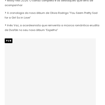
Misty Fest 2026: O cartaz completo e os destaques que tens de
acompanhar
A cronologia do novo álbum de Olivia Rodrigo “You Seem Pretty Sad
for a Girl So in Love”
Inês Vaz, a acordeonista que reinventa a música romântica erudita
de Dvořák no seu novo álbum “Espelho”
PUB