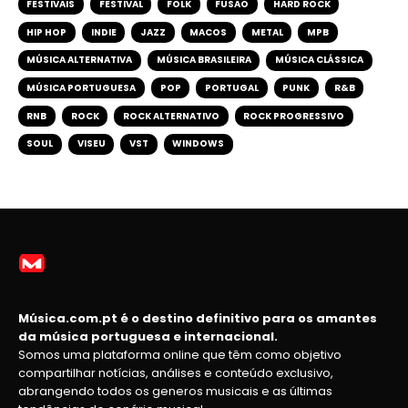
FESTIVAIS
FESTIVAL
FOLK
FUSÃO
HARD ROCK
HIP HOP
INDIE
JAZZ
MACOS
METAL
MPB
MÚSICA ALTERNATIVA
MÚSICA BRASILEIRA
MÚSICA CLÁSSICA
MÚSICA PORTUGUESA
POP
PORTUGAL
PUNK
R&B
RNB
ROCK
ROCK ALTERNATIVO
ROCK PROGRESSIVO
SOUL
VISEU
VST
WINDOWS
Música.com.pt é o destino definitivo para os amantes
da música portuguesa e internacional.
Somos uma plataforma online que têm como objetivo
compartilhar notícias, análises e conteúdo exclusivo,
abrangendo todos os generos musicais e as últimas