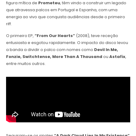
figura mítica de
Prometeu
, têm vindo a construir um legado
que atravessa palcos em Portugal e Espanha, com uma
energia ao vivo que conquista audiências desde o primeiro
riff.
O primeiro EP,
“From Our Hearts”
(2008), teve receção
entusiasta e esgotou rapidamente. O impacto do disco levou
a banda a dividir o palco com nomes como
Devil In Me,
Fonzie, Switchtense, More Than A Thousand
ou
Astafix
,
entre muitos outros.
Seguiram-se os singles
“A Dark Cloud Lies In My Existence”