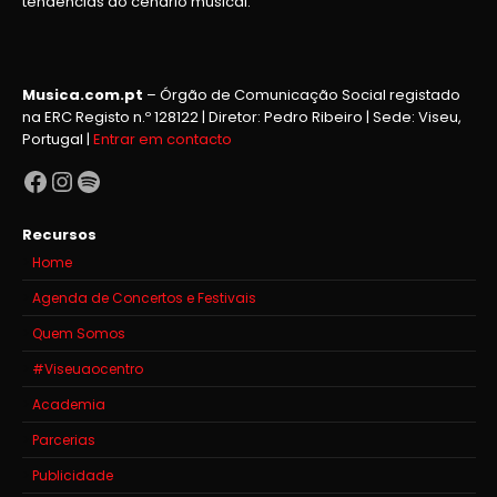
tendências do cenário musical.
Musica.com.pt
– Órgão de Comunicação Social registado
na ERC Registo n.º 128122 | Diretor: Pedro Ribeiro | Sede: Viseu,
Portugal |
Entrar em contacto
Facebook
Instagram
Spotify
Recursos
Home
Agenda de Concertos e Festivais
Quem Somos
#Viseuaocentro
Academia
Parcerias
Publicidade