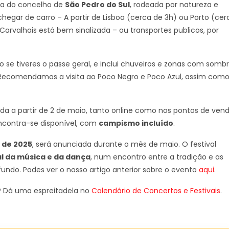
sia do concelho de
São Pedro do Sul
, rodeada por natureza e
chegar de carro – A partir de Lisboa (cerca de 3h) ou Porto (cer
 Carvalhais está bem sinalizada – ou transportes publicos, por
se tiveres o passe geral, e inclui chuveiros e zonas com sombr
 Recomendamos a visita ao Poco Negro e Poco Azul, assim com
da a partir de 2 de maio, tanto online como nos pontos de ven
encontra-se disponível, com
campismo incluído
.
 de 2025
, será anunciada durante o mês de maio. O festival
l da música e da dança
, num encontro entre a tradição e as
do. Podes ver o nosso artigo anterior sobre o evento
aqui
.
s? Dá uma espreitadela no
Calendário de Concertos e Festivais
.