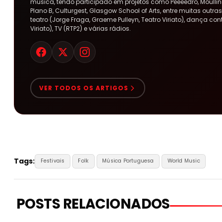
música, tendo participado em projetos como Peeeedro, Moulline
Plano B, Culturgest, Glasgow School of Arts, entre muitas out
teatro (Jorge Fraga, Graeme Pulleyn, Teatro Viriato), dança co
Viriato), TV (RTP2) e várias rádios.
VER TODOS OS ARTIGOS
Tags:
Festivais
Folk
Música Portuguesa
World Music
POSTS RELACIONADOS