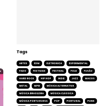
Tags
ARTES
EDM
ELETRONICA
EXPERIMENTAL
FADO
FESTIVAIS
FESTIVAL
FOLK
FUSÃO
N
HARD ROCK
HIP HOP
INDIE
JAZZ
MACOS
METAL
MPB
MÚSICA ALTERNATIVA
MÚSICA BRASILEIRA
MÚSICA CLÁSSICA
MÚSICA PORTUGUESA
POP
PORTUGAL
PUNK