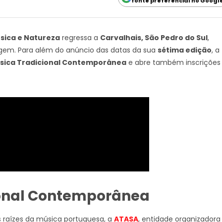
fonte preferencial no Googl
úsica e Natureza
regressa a
Carvalhais, São Pedro do Sul
,
agem. Para além do anúncio das datas da sua
sétima edição
, a
úsica Tradicional Contemporânea
e abre também inscrições
ional Contemporânea
s raízes da música portuguesa, a
ATASA
, entidade organizadora