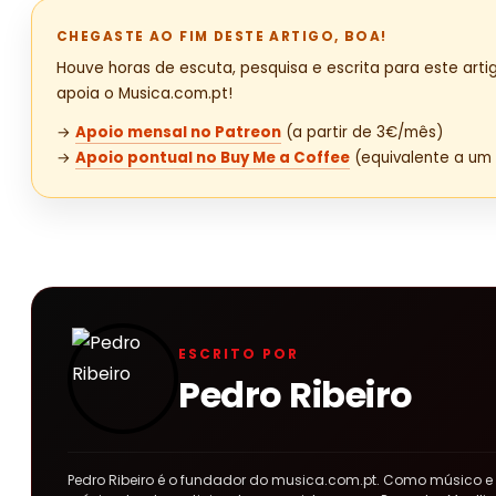
CHEGASTE AO FIM DESTE ARTIGO, BOA!
Houve horas de escuta, pesquisa e escrita para este artig
apoia o Musica.com.pt!
→
Apoio mensal no Patreon
(a partir de 3€/mês)
→
Apoio pontual no Buy Me a Coffee
(equivalente a um 
ESCRITO POR
Pedro Ribeiro
Pedro Ribeiro é o fundador do musica.com.pt. Como músico e