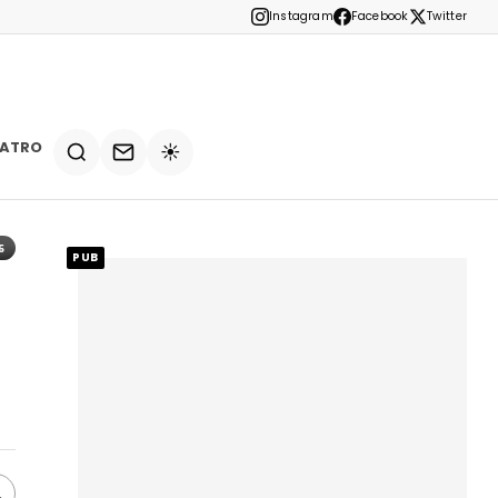
Instagram
Facebook
Twitter
EATRO
☀️
5
PUB