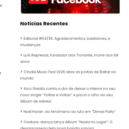
or
Noticias Recentes
Editorial #03/26: Agradecimentos, bastidores, e
mudanças
Luís Represas, fundador dos Trovante, morre aos 69
anos
O Indie Music Fest 2026 abre as portas de Baltar ao
a
mundo
m
Xico Gaiato canta a dor de deixar o Interior no seu
novo single “Voltas e Voltas” e pisca o olho ao seu
álbum de estreia
Niall Horan: do fenómeno ao luto em “Dinner Party”
Criatura-dança lança álbum “Nada no Lugar”: O
desassossego tem nova banda sonora