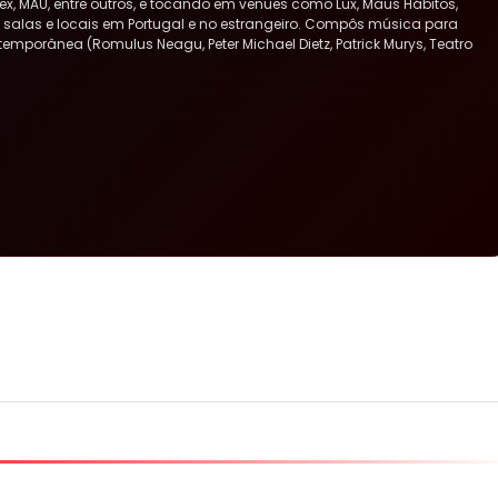
x, MAU, entre outros, e tocando em venues como Lux, Maus Hábitos,
ras salas e locais em Portugal e no estrangeiro. Compôs música para
ntemporânea (Romulus Neagu, Peter Michael Dietz, Patrick Murys, Teatro