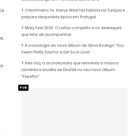
ca
O fenómeno Ye: Kanye West faz história na Turquia e
prepara despedida épica em Portugal
Misty Fest 2026: O cartaz completo e os destaques
que tens de acompanhar
a,
o
A cronologia do novo álbum de Olivia Rodrigo “You
Seem Pretty Sad for a Girl So in Love”
Inês Vaz, a acordeonista que reinventa a música
da
romântica erudita de Dvořák no seu novo álbum
“Espelho”
PUB