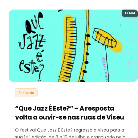
19 MAI
Festivais
“Que Jazz É Este?” – A resposta
volta a ouvir-se nas ruas de Viseu
O festival Que Jazz É Este? regressa a Viseu para a
sua 14ª edição, de 8 a 19 de julho e organizado pela