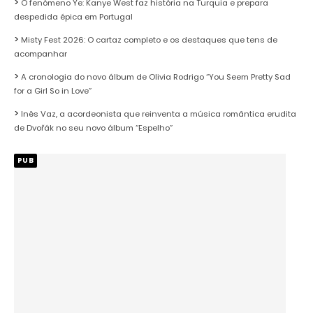
O fenómeno Ye: Kanye West faz história na Turquia e prepara
despedida épica em Portugal
Misty Fest 2026: O cartaz completo e os destaques que tens de
acompanhar
A cronologia do novo álbum de Olivia Rodrigo “You Seem Pretty Sad
for a Girl So in Love”
Inês Vaz, a acordeonista que reinventa a música romântica erudita
de Dvořák no seu novo álbum “Espelho”
PUB