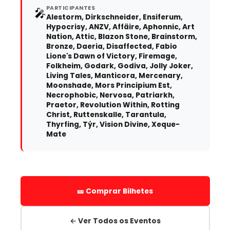
PARTICIPANTES
🎤
Alestorm, Dirkschneider, Ensiferum,
Hypocrisy, ANZV, Affäire, Aphonnic, Art
Nation, Attic, Blazon Stone, Brainstorm,
Bronze, Daeria, Disaffected, Fabio
Lione's Dawn of Victory, Firemage,
Folkheim, Godark, Godiva, Jolly Joker,
Living Tales, Manticora, Mercenary,
Moonshade, Mors Principium Est,
Necrophobic, Nervosa, Patriarkh,
Praetor, Revolution Within, Rotting
Christ, Ruttenskalle, Tarantula,
Thyrfing, Týr, Vision Divine, Xeque-
Mate
🎫 Comprar Bilhetes
← Ver Todos os Eventos