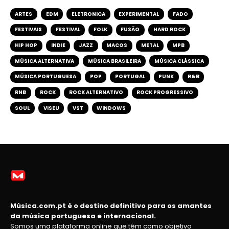
ARTES
EDM
ELETRONICA
EXPERIMENTAL
FADO
FESTIVAIS
FESTIVAL
FOLK
FUSÃO
HARD ROCK
HIP HOP
INDIE
JAZZ
MACOS
METAL
MPB
MÚSICA ALTERNATIVA
MÚSICA BRASILEIRA
MÚSICA CLÁSSICA
MÚSICA PORTUGUESA
POP
PORTUGAL
PUNK
R&B
RNB
ROCK
ROCK ALTERNATIVO
ROCK PROGRESSIVO
SOUL
VISEU
VST
WINDOWS
Música.com.pt é o destino definitivo para os amantes
da música portuguesa e internacional.
Somos uma plataforma online que têm como objetivo