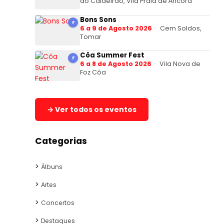
do Caldeirão, Vila Praia de Âncora
Bons Sons
F
6 a 9 de Agosto 2026
Cem Soldos,
Tomar
Côa Summer Fest
F
6 a 8 de Agosto 2026
Vila Nova de
Foz Côa
→ Ver todos os eventos
Categorias
Álbuns
Artes
Concertos
Destaques