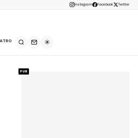
Instagram
Facebook
Twitter
EATRO
☀️
PUB