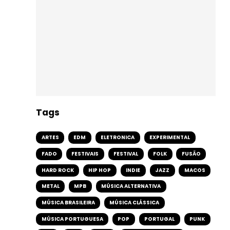
Tags
ARTES
EDM
ELETRONICA
EXPERIMENTAL
FADO
FESTIVAIS
FESTIVAL
FOLK
FUSÃO
HARD ROCK
HIP HOP
INDIE
JAZZ
MACOS
METAL
MPB
MÚSICA ALTERNATIVA
MÚSICA BRASILEIRA
MÚSICA CLÁSSICA
MÚSICA PORTUGUESA
POP
PORTUGAL
PUNK