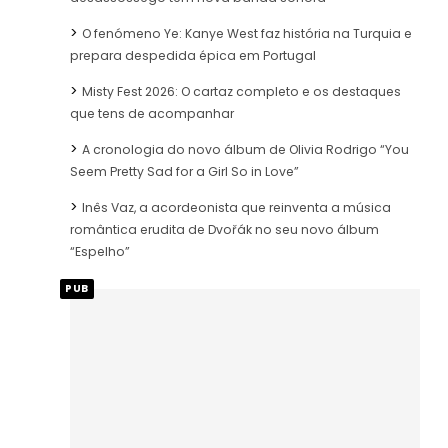
O fenómeno Ye: Kanye West faz história na Turquia e
prepara despedida épica em Portugal
Misty Fest 2026: O cartaz completo e os destaques
que tens de acompanhar
A cronologia do novo álbum de Olivia Rodrigo “You
Seem Pretty Sad for a Girl So in Love”
Inês Vaz, a acordeonista que reinventa a música
romântica erudita de Dvořák no seu novo álbum
“Espelho”
PUB