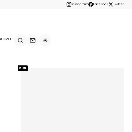
Instagram
Facebook
Twitter
EATRO
☀️
PUB