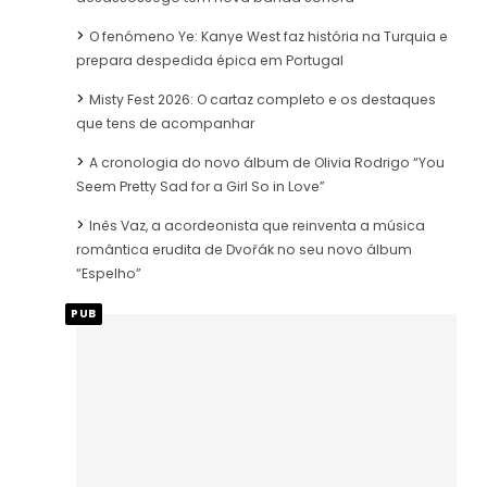
O fenómeno Ye: Kanye West faz história na Turquia e
prepara despedida épica em Portugal
Misty Fest 2026: O cartaz completo e os destaques
que tens de acompanhar
A cronologia do novo álbum de Olivia Rodrigo “You
Seem Pretty Sad for a Girl So in Love”
Inês Vaz, a acordeonista que reinventa a música
romântica erudita de Dvořák no seu novo álbum
“Espelho”
PUB