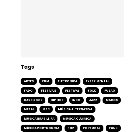
Tags
ARTES
EDM
ELETRONICA
EXPERIMENTAL
FADO
FESTIVAIS
FESTIVAL
FOLK
FUSÃO
HARD ROCK
HIP HOP
INDIE
JAZZ
MACOS
METAL
MPB
MÚSICA ALTERNATIVA
MÚSICA BRASILEIRA
MÚSICA CLÁSSICA
MÚSICA PORTUGUESA
POP
PORTUGAL
PUNK