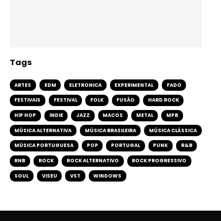
Tags
ARTES
EDM
ELETRONICA
EXPERIMENTAL
FADO
FESTIVAIS
FESTIVAL
FOLK
FUSÃO
HARD ROCK
HIP HOP
INDIE
JAZZ
MACOS
METAL
MPB
MÚSICA ALTERNATIVA
MÚSICA BRASILEIRA
MÚSICA CLÁSSICA
MÚSICA PORTUGUESA
POP
PORTUGAL
PUNK
R&B
RNB
ROCK
ROCK ALTERNATIVO
ROCK PROGRESSIVO
SOUL
VISEU
VST
WINDOWS