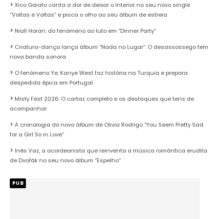
Xico Gaiato canta a dor de deixar o Interior no seu novo single
“Voltas e Voltas” e pisca o olho ao seu álbum de estreia
Niall Horan: do fenómeno ao luto em “Dinner Party”
Criatura-dança lança álbum “Nada no Lugar”: O desassossego tem
nova banda sonora
O fenómeno Ye: Kanye West faz história na Turquia e prepara
despedida épica em Portugal
Misty Fest 2026: O cartaz completo e os destaques que tens de
acompanhar
A cronologia do novo álbum de Olivia Rodrigo “You Seem Pretty Sad
for a Girl So in Love”
Inês Vaz, a acordeonista que reinventa a música romântica erudita
de Dvořák no seu novo álbum “Espelho”
PUB