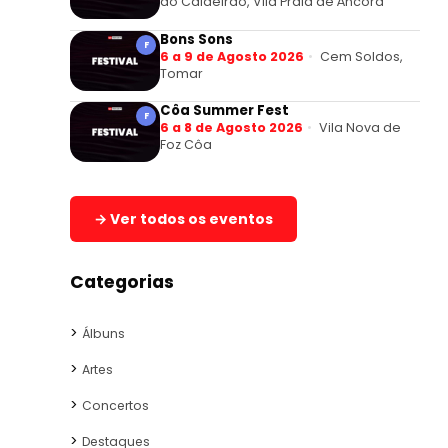
do Caldeirão, Vila Praia de Âncora
Bons Sons
F
6 a 9 de Agosto 2026
Cem Soldos,
Tomar
Côa Summer Fest
F
6 a 8 de Agosto 2026
Vila Nova de
Foz Côa
→ Ver todos os eventos
Categorias
Álbuns
Artes
Concertos
Destaques