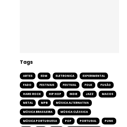
Tags
ARTES
EDM
ELETRONICA
EXPERIMENTAL
FADO
FESTIVAIS
FESTIVAL
FOLK
FUSÃO
HARD ROCK
HIP HOP
INDIE
JAZZ
MACOS
METAL
MPB
MÚSICA ALTERNATIVA
MÚSICA BRASILEIRA
MÚSICA CLÁSSICA
MÚSICA PORTUGUESA
POP
PORTUGAL
PUNK