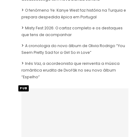
O fenómeno Ye: Kanye West faz história na Turquia e
prepara despedida épica em Portugal
Misty Fest 2026: O cartaz completo e os destaques
que tens de acompanhar
A cronologia do novo álbum de Olivia Rodrigo “You
Seem Pretty Sad for a Girl So in Love”
Inês Vaz, a acordeonista que reinventa a música
romântica erudita de Dvořák no seu novo álbum
“Espelho”
PUB