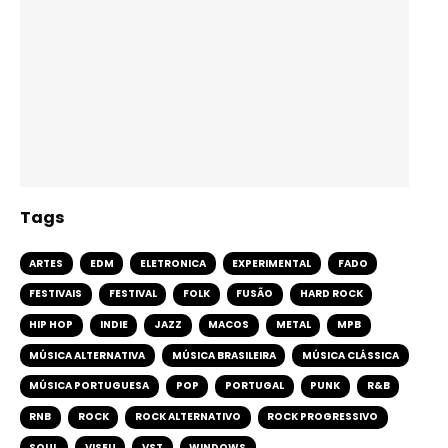
Tags
ARTES
EDM
ELETRONICA
EXPERIMENTAL
FADO
FESTIVAIS
FESTIVAL
FOLK
FUSÃO
HARD ROCK
HIP HOP
INDIE
JAZZ
MACOS
METAL
MPB
MÚSICA ALTERNATIVA
MÚSICA BRASILEIRA
MÚSICA CLÁSSICA
MÚSICA PORTUGUESA
POP
PORTUGAL
PUNK
R&B
RNB
ROCK
ROCK ALTERNATIVO
ROCK PROGRESSIVO
SOUL
VISEU
VST
WINDOWS