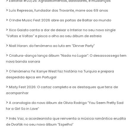
Editorial #03/26: Agradecimentos, bastidores, e mudanças
Luís Represas, fundador dos Trovante, morre aos 69 anos
O Indie Music Fest 2026 abre as portas de Baltar ao mundo
Xico Gaiato canta a dor de deixar o Interior no seu novo single
“Voltas e Voltas” e pisca o olho ao seu álbum de estreia
Niall Horan: do fenómeno ao luto em “Dinner Party”
Criatura-dança lança álbum “Nada no Lugar”: O desassossego tem
nova banda sonora
O fenómeno Ye: Kanye West faz história na Turquia e prepara
despedida épica em Portugal
Misty Fest 2026: O cartaz completo e os destaques que tens de
acompanhar
A cronologia do novo álbum de Olivia Rodrigo “You Seem Pretty Sad
for a Girl So in Love”
Inês Vaz, a acordeonista que reinventa a música romântica erudita
de Dvořák no seu novo álbum “Espelho”