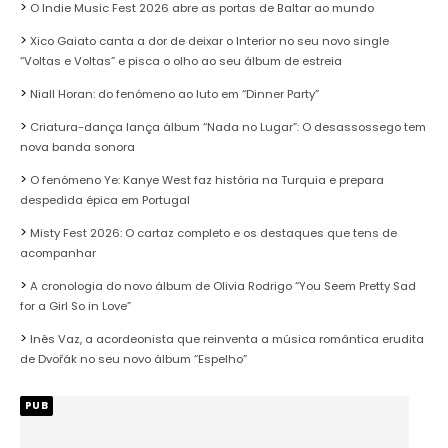
O Indie Music Fest 2026 abre as portas de Baltar ao mundo
Xico Gaiato canta a dor de deixar o Interior no seu novo single
“Voltas e Voltas” e pisca o olho ao seu álbum de estreia
Niall Horan: do fenómeno ao luto em “Dinner Party”
Criatura-dança lança álbum “Nada no Lugar”: O desassossego tem
nova banda sonora
O fenómeno Ye: Kanye West faz história na Turquia e prepara
despedida épica em Portugal
Misty Fest 2026: O cartaz completo e os destaques que tens de
acompanhar
A cronologia do novo álbum de Olivia Rodrigo “You Seem Pretty Sad
for a Girl So in Love”
Inês Vaz, a acordeonista que reinventa a música romântica erudita
de Dvořák no seu novo álbum “Espelho”
PUB