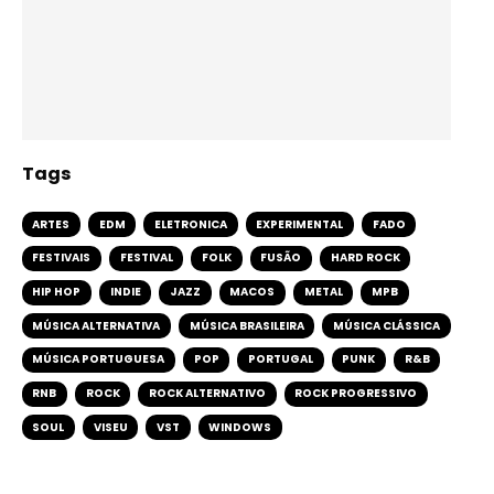
Tags
ARTES
EDM
ELETRONICA
EXPERIMENTAL
FADO
FESTIVAIS
FESTIVAL
FOLK
FUSÃO
HARD ROCK
HIP HOP
INDIE
JAZZ
MACOS
METAL
MPB
MÚSICA ALTERNATIVA
MÚSICA BRASILEIRA
MÚSICA CLÁSSICA
MÚSICA PORTUGUESA
POP
PORTUGAL
PUNK
R&B
RNB
ROCK
ROCK ALTERNATIVO
ROCK PROGRESSIVO
SOUL
VISEU
VST
WINDOWS