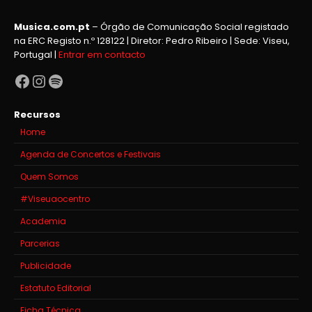
Musica.com.pt
– Órgão de Comunicação Social registado
na ERC Registo n.º 128122 | Diretor: Pedro Ribeiro | Sede: Viseu,
Portugal |
Entrar em contacto
Facebook
Instagram
Spotify
Recursos
Home
Agenda de Concertos e Festivais
Quem Somos
#Viseuaocentro
Academia
Parcerias
Publicidade
Estatuto Editorial
Ficha Técnica