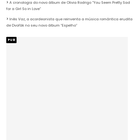
A cronologia do novo álbum de Olivia Rodrigo “You Seem Pretty Sad
for a Girl So in Love”
Inês Vaz, a acordeonista que reinventa a música romântica erudita
de Dvořák no seu novo álbum “Espelho”
PUB