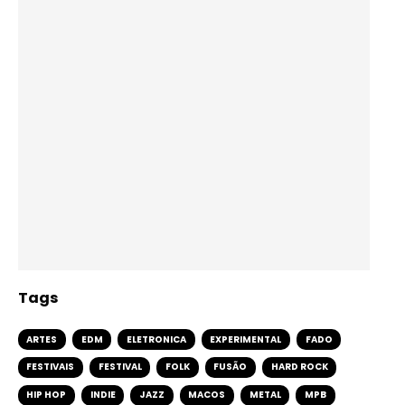
Tags
ARTES
EDM
ELETRONICA
EXPERIMENTAL
FADO
FESTIVAIS
FESTIVAL
FOLK
FUSÃO
HARD ROCK
HIP HOP
INDIE
JAZZ
MACOS
METAL
MPB