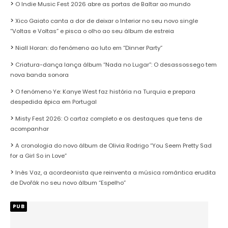
O Indie Music Fest 2026 abre as portas de Baltar ao mundo
Xico Gaiato canta a dor de deixar o Interior no seu novo single
“Voltas e Voltas” e pisca o olho ao seu álbum de estreia
Niall Horan: do fenómeno ao luto em “Dinner Party”
Criatura-dança lança álbum “Nada no Lugar”: O desassossego tem
nova banda sonora
O fenómeno Ye: Kanye West faz história na Turquia e prepara
despedida épica em Portugal
Misty Fest 2026: O cartaz completo e os destaques que tens de
acompanhar
A cronologia do novo álbum de Olivia Rodrigo “You Seem Pretty Sad
for a Girl So in Love”
Inês Vaz, a acordeonista que reinventa a música romântica erudita
de Dvořák no seu novo álbum “Espelho”
PUB