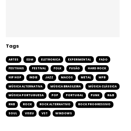
Tags
ARTES
EDM
ELETRONICA
EXPERIMENTAL
FADO
FESTIVAIS
FESTIVAL
FOLK
FUSÃO
HARD ROCK
HIP HOP
INDIE
JAZZ
MACOS
METAL
MPB
MÚSICA ALTERNATIVA
MÚSICA BRASILEIRA
MÚSICA CLÁSSICA
MÚSICA PORTUGUESA
POP
PORTUGAL
PUNK
R&B
RNB
ROCK
ROCK ALTERNATIVO
ROCK PROGRESSIVO
SOUL
VISEU
VST
WINDOWS