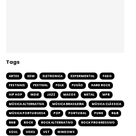
Tags
ARTES
EDM
ELETRONICA
EXPERIMENTAL
FADO
FESTIVAIS
FESTIVAL
FOLK
FUSÃO
HARD ROCK
HIP HOP
INDIE
JAZZ
MACOS
METAL
MPB
MÚSICA ALTERNATIVA
MÚSICA BRASILEIRA
MÚSICA CLÁSSICA
MÚSICA PORTUGUESA
POP
PORTUGAL
PUNK
R&B
RNB
ROCK
ROCK ALTERNATIVO
ROCK PROGRESSIVO
SOUL
VISEU
VST
WINDOWS