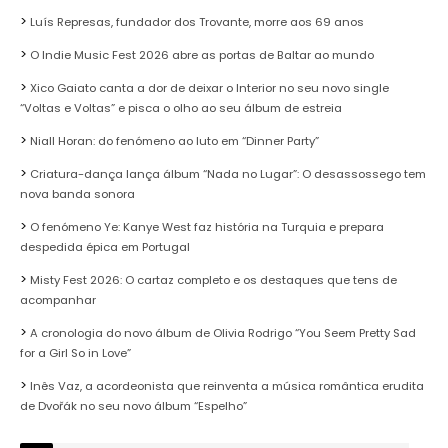
Luís Represas, fundador dos Trovante, morre aos 69 anos
O Indie Music Fest 2026 abre as portas de Baltar ao mundo
Xico Gaiato canta a dor de deixar o Interior no seu novo single
“Voltas e Voltas” e pisca o olho ao seu álbum de estreia
Niall Horan: do fenómeno ao luto em “Dinner Party”
Criatura-dança lança álbum “Nada no Lugar”: O desassossego tem
nova banda sonora
O fenómeno Ye: Kanye West faz história na Turquia e prepara
despedida épica em Portugal
Misty Fest 2026: O cartaz completo e os destaques que tens de
acompanhar
A cronologia do novo álbum de Olivia Rodrigo “You Seem Pretty Sad
for a Girl So in Love”
Inês Vaz, a acordeonista que reinventa a música romântica erudita
de Dvořák no seu novo álbum “Espelho”