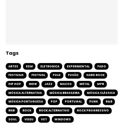
Tags
ARTES
EDM
ELETRONICA
EXPERIMENTAL
FADO
FESTIVAIS
FESTIVAL
FOLK
FUSÃO
HARD ROCK
HIP HOP
INDIE
JAZZ
MACOS
METAL
MPB
MÚSICA ALTERNATIVA
MÚSICA BRASILEIRA
MÚSICA CLÁSSICA
MÚSICA PORTUGUESA
POP
PORTUGAL
PUNK
R&B
RNB
ROCK
ROCK ALTERNATIVO
ROCK PROGRESSIVO
SOUL
VISEU
VST
WINDOWS