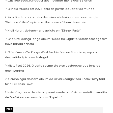
Luís Represas, fundador dos Trovante, morre aos 69 anos
O Indie Music Fest 2026 abre as portas de Baltar ao mundo
Xico Gaiato canta a dor de deixar o Interior no seu novo single
“Voltas e Voltas” e pisca o olho ao seu álbum de estreia
Niall Horan: do fenómeno ao luto em “Dinner Party”
Criatura-dança lança álbum “Nada no Lugar”: O desassossego tem
nova banda sonora
O fenómeno Ye: Kanye West faz história na Turquia e prepara
despedida épica em Portugal
Misty Fest 2026: O cartaz completo e os destaques que tens de
acompanhar
A cronologia do novo álbum de Olivia Rodrigo “You Seem Pretty Sad
for a Girl So in Love”
Inês Vaz, a acordeonista que reinventa a música romântica erudita
de Dvořák no seu novo álbum “Espelho”
PUB