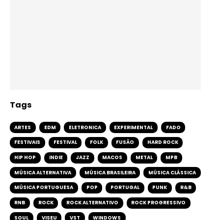
Tags
ARTES
EDM
ELETRONICA
EXPERIMENTAL
FADO
FESTIVAIS
FESTIVAL
FOLK
FUSÃO
HARD ROCK
HIP HOP
INDIE
JAZZ
MACOS
METAL
MPB
MÚSICA ALTERNATIVA
MÚSICA BRASILEIRA
MÚSICA CLÁSSICA
MÚSICA PORTUGUESA
POP
PORTUGAL
PUNK
R&B
RNB
ROCK
ROCK ALTERNATIVO
ROCK PROGRESSIVO
SOUL
VISEU
VST
WINDOWS