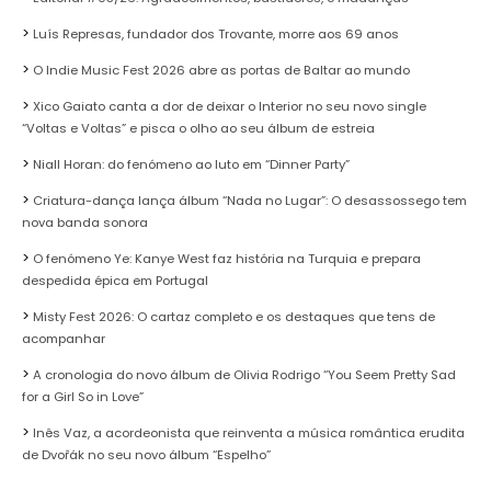
Luís Represas, fundador dos Trovante, morre aos 69 anos
O Indie Music Fest 2026 abre as portas de Baltar ao mundo
Xico Gaiato canta a dor de deixar o Interior no seu novo single
“Voltas e Voltas” e pisca o olho ao seu álbum de estreia
Niall Horan: do fenómeno ao luto em “Dinner Party”
Criatura-dança lança álbum “Nada no Lugar”: O desassossego tem
nova banda sonora
O fenómeno Ye: Kanye West faz história na Turquia e prepara
despedida épica em Portugal
Misty Fest 2026: O cartaz completo e os destaques que tens de
acompanhar
A cronologia do novo álbum de Olivia Rodrigo “You Seem Pretty Sad
for a Girl So in Love”
Inês Vaz, a acordeonista que reinventa a música romântica erudita
de Dvořák no seu novo álbum “Espelho”