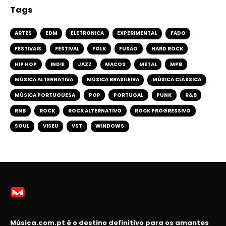
Tags
ARTES
EDM
ELETRONICA
EXPERIMENTAL
FADO
FESTIVAIS
FESTIVAL
FOLK
FUSÃO
HARD ROCK
HIP HOP
INDIE
JAZZ
MACOS
METAL
MPB
MÚSICA ALTERNATIVA
MÚSICA BRASILEIRA
MÚSICA CLÁSSICA
MÚSICA PORTUGUESA
POP
PORTUGAL
PUNK
R&B
RNB
ROCK
ROCK ALTERNATIVO
ROCK PROGRESSIVO
SOUL
VISEU
VST
WINDOWS
Música.com.pt é o destino definitivo para os amantes