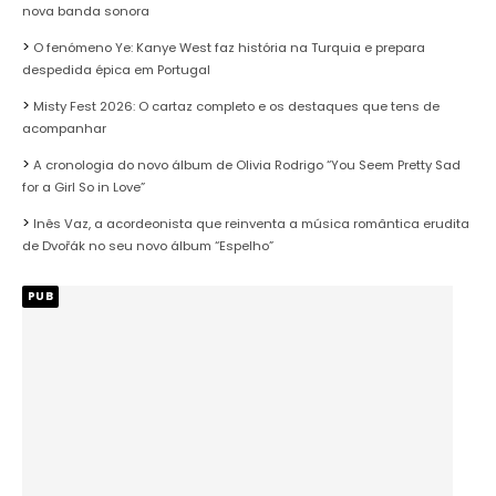
nova banda sonora
O fenómeno Ye: Kanye West faz história na Turquia e prepara
despedida épica em Portugal
Misty Fest 2026: O cartaz completo e os destaques que tens de
acompanhar
A cronologia do novo álbum de Olivia Rodrigo “You Seem Pretty Sad
for a Girl So in Love”
Inês Vaz, a acordeonista que reinventa a música romântica erudita
de Dvořák no seu novo álbum “Espelho”
PUB