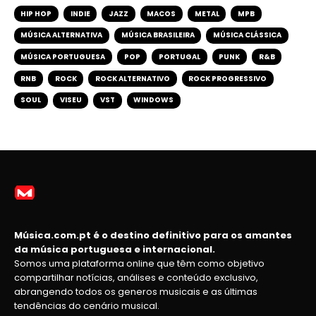
HIP HOP
INDIE
JAZZ
MACOS
METAL
MPB
MÚSICA ALTERNATIVA
MÚSICA BRASILEIRA
MÚSICA CLÁSSICA
MÚSICA PORTUGUESA
POP
PORTUGAL
PUNK
R&B
RNB
ROCK
ROCK ALTERNATIVO
ROCK PROGRESSIVO
SOUL
VISEU
VST
WINDOWS
Música.com.pt é o destino definitivo para os amantes
da música portuguesa e internacional.
Somos uma plataforma online que têm como objetivo
compartilhar notícias, análises e conteúdo exclusivo,
abrangendo todos os generos musicais e as últimas
tendências do cenário musical.