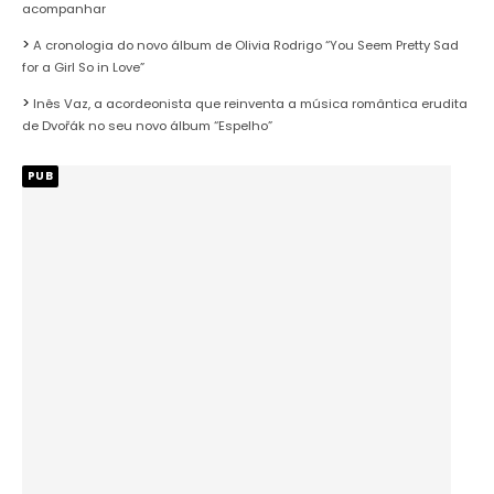
acompanhar
A cronologia do novo álbum de Olivia Rodrigo “You Seem Pretty Sad
for a Girl So in Love”
Inês Vaz, a acordeonista que reinventa a música romântica erudita
de Dvořák no seu novo álbum “Espelho”
PUB