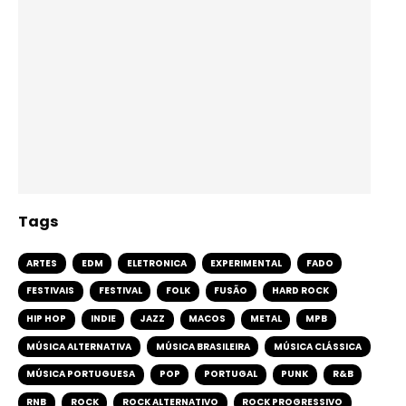
Tags
ARTES
EDM
ELETRONICA
EXPERIMENTAL
FADO
FESTIVAIS
FESTIVAL
FOLK
FUSÃO
HARD ROCK
HIP HOP
INDIE
JAZZ
MACOS
METAL
MPB
MÚSICA ALTERNATIVA
MÚSICA BRASILEIRA
MÚSICA CLÁSSICA
MÚSICA PORTUGUESA
POP
PORTUGAL
PUNK
R&B
RNB
ROCK
ROCK ALTERNATIVO
ROCK PROGRESSIVO