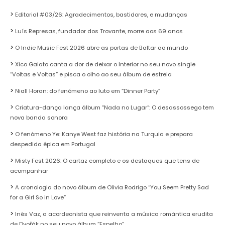
Editorial #03/26: Agradecimentos, bastidores, e mudanças
Luís Represas, fundador dos Trovante, morre aos 69 anos
O Indie Music Fest 2026 abre as portas de Baltar ao mundo
Xico Gaiato canta a dor de deixar o Interior no seu novo single
“Voltas e Voltas” e pisca o olho ao seu álbum de estreia
Niall Horan: do fenómeno ao luto em “Dinner Party”
Criatura-dança lança álbum “Nada no Lugar”: O desassossego tem
nova banda sonora
O fenómeno Ye: Kanye West faz história na Turquia e prepara
despedida épica em Portugal
Misty Fest 2026: O cartaz completo e os destaques que tens de
acompanhar
A cronologia do novo álbum de Olivia Rodrigo “You Seem Pretty Sad
for a Girl So in Love”
Inês Vaz, a acordeonista que reinventa a música romântica erudita
de Dvořák no seu novo álbum “Espelho”