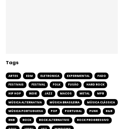
Tags
ARTES
EDM
ELETRONICA
EXPERIMENTAL
FADO
FESTIVAIS
FESTIVAL
FOLK
FUSÃO
HARD ROCK
HIP HOP
INDIE
JAZZ
MACOS
METAL
MPB
MÚSICA ALTERNATIVA
MÚSICA BRASILEIRA
MÚSICA CLÁSSICA
MÚSICA PORTUGUESA
POP
PORTUGAL
PUNK
R&B
RNB
ROCK
ROCK ALTERNATIVO
ROCK PROGRESSIVO
SOUL
VISEU
VST
WINDOWS