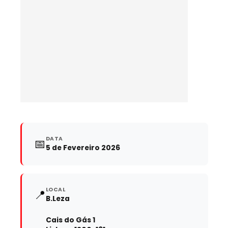
DATA
📅
5 de Fevereiro 2026
LOCAL
📍
B.Leza
Cais do Gás 1