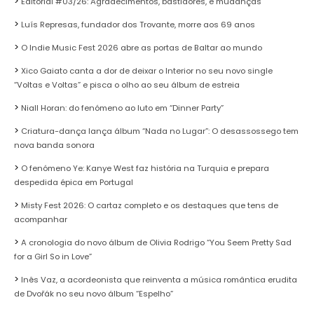
Editorial #03/26: Agradecimentos, bastidores, e mudanças
Luís Represas, fundador dos Trovante, morre aos 69 anos
O Indie Music Fest 2026 abre as portas de Baltar ao mundo
Xico Gaiato canta a dor de deixar o Interior no seu novo single
“Voltas e Voltas” e pisca o olho ao seu álbum de estreia
Niall Horan: do fenómeno ao luto em “Dinner Party”
Criatura-dança lança álbum “Nada no Lugar”: O desassossego tem
nova banda sonora
O fenómeno Ye: Kanye West faz história na Turquia e prepara
despedida épica em Portugal
Misty Fest 2026: O cartaz completo e os destaques que tens de
acompanhar
A cronologia do novo álbum de Olivia Rodrigo “You Seem Pretty Sad
for a Girl So in Love”
Inês Vaz, a acordeonista que reinventa a música romântica erudita
de Dvořák no seu novo álbum “Espelho”