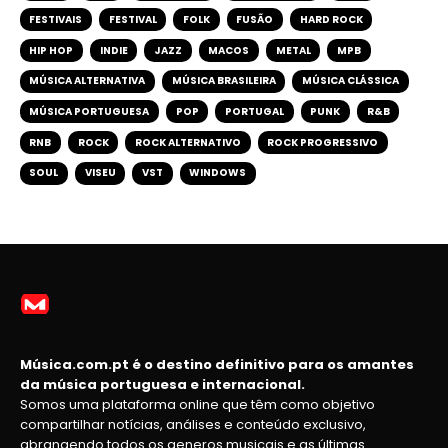
FESTIVAIS
FESTIVAL
FOLK
FUSÃO
HARD ROCK
HIP HOP
INDIE
JAZZ
MACOS
METAL
MPB
MÚSICA ALTERNATIVA
MÚSICA BRASILEIRA
MÚSICA CLÁSSICA
MÚSICA PORTUGUESA
POP
PORTUGAL
PUNK
R&B
RNB
ROCK
ROCK ALTERNATIVO
ROCK PROGRESSIVO
SOUL
VISEU
VST
WINDOWS
Música.com.pt é o destino definitivo para os amantes
da música portuguesa e internacional.
Somos uma plataforma online que têm como objetivo
compartilhar notícias, análises e conteúdo exclusivo,
abrangendo todos os generos musicais e as últimas