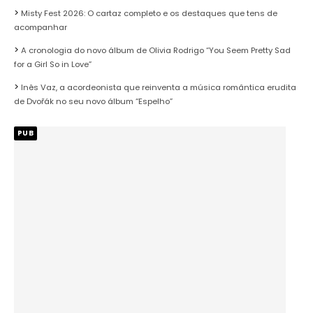
Misty Fest 2026: O cartaz completo e os destaques que tens de
acompanhar
A cronologia do novo álbum de Olivia Rodrigo “You Seem Pretty Sad
for a Girl So in Love”
Inês Vaz, a acordeonista que reinventa a música romântica erudita
de Dvořák no seu novo álbum “Espelho”
PUB