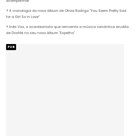
acompanhar
A cronologia do novo álbum de Olivia Rodrigo “You Seem Pretty Sad
for a Girl So in Love”
Inês Vaz, a acordeonista que reinventa a música romântica erudita
de Dvořák no seu novo álbum “Espelho”
PUB