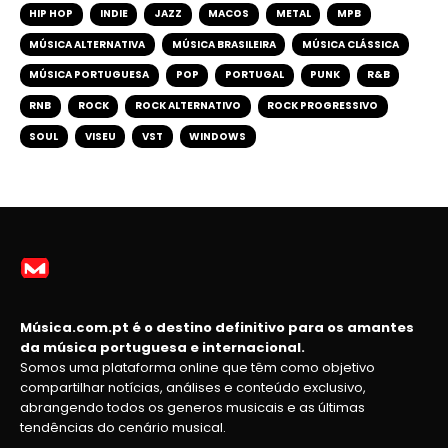
HIP HOP
INDIE
JAZZ
MACOS
METAL
MPB
MÚSICA ALTERNATIVA
MÚSICA BRASILEIRA
MÚSICA CLÁSSICA
MÚSICA PORTUGUESA
POP
PORTUGAL
PUNK
R&B
RNB
ROCK
ROCK ALTERNATIVO
ROCK PROGRESSIVO
SOUL
VISEU
VST
WINDOWS
Música.com.pt é o destino definitivo para os amantes
da música portuguesa e internacional.
Somos uma plataforma online que têm como objetivo
compartilhar notícias, análises e conteúdo exclusivo,
abrangendo todos os generos musicais e as últimas
tendências do cenário musical.