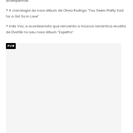
acompanhar
A cronologia do novo álbum de Olivia Rodrigo “You Seem Pretty Sad
for a Girl So in Love”
Inês Vaz, a acordeonista que reinventa a música romântica erudita
de Dvořák no seu novo álbum “Espelho”
PUB