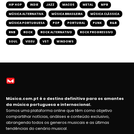
HIP HOP
INDIE
JAZZ
MACOS
METAL
MPB
MÚSICA ALTERNATIVA
MÚSICA BRASILEIRA
MÚSICA CLÁSSICA
MÚSICA PORTUGUESA
POP
PORTUGAL
PUNK
R&B
RNB
ROCK
ROCK ALTERNATIVO
ROCK PROGRESSIVO
SOUL
VISEU
VST
WINDOWS
Música.com.pt é o destino definitivo para os amantes
da música portuguesa e internacional.
Somos uma plataforma online que têm como objetivo
compartilhar notícias, análises e conteúdo exclusivo,
abrangendo todos os generos musicais e as últimas
tendências do cenário musical.