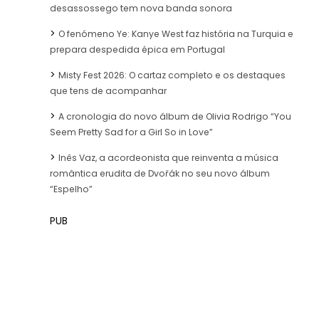
desassossego tem nova banda sonora
O fenómeno Ye: Kanye West faz história na Turquia e
prepara despedida épica em Portugal
Misty Fest 2026: O cartaz completo e os destaques
que tens de acompanhar
A cronologia do novo álbum de Olivia Rodrigo “You
Seem Pretty Sad for a Girl So in Love”
Inês Vaz, a acordeonista que reinventa a música
romântica erudita de Dvořák no seu novo álbum
“Espelho”
PUB