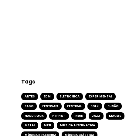
Tags
ARTES
EDM
ELETRONICA
EXPERIMENTAL
FADO
FESTIVAIS
FESTIVAL
FOLK
FUSÃO
HARD ROCK
HIP HOP
INDIE
JAZZ
MACOS
METAL
MPB
MÚSICA ALTERNATIVA
MÚSICA BRASILEIRA
MÚSICA CLÁSSICA