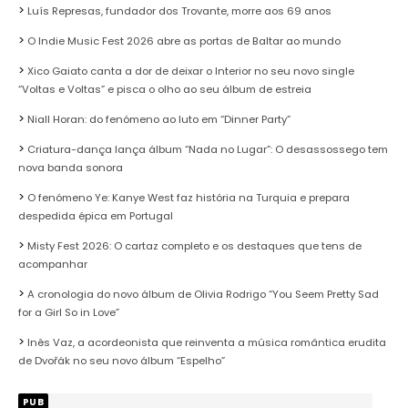
Luís Represas, fundador dos Trovante, morre aos 69 anos
O Indie Music Fest 2026 abre as portas de Baltar ao mundo
Xico Gaiato canta a dor de deixar o Interior no seu novo single
“Voltas e Voltas” e pisca o olho ao seu álbum de estreia
Niall Horan: do fenómeno ao luto em “Dinner Party”
Criatura-dança lança álbum “Nada no Lugar”: O desassossego tem
nova banda sonora
O fenómeno Ye: Kanye West faz história na Turquia e prepara
despedida épica em Portugal
Misty Fest 2026: O cartaz completo e os destaques que tens de
acompanhar
A cronologia do novo álbum de Olivia Rodrigo “You Seem Pretty Sad
for a Girl So in Love”
Inês Vaz, a acordeonista que reinventa a música romântica erudita
de Dvořák no seu novo álbum “Espelho”
PUB