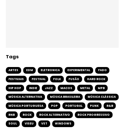
Tags
ARTES
EDM
ELETRONICA
EXPERIMENTAL
FADO
FESTIVAIS
FESTIVAL
FOLK
FUSÃO
HARD ROCK
HIP HOP
INDIE
JAZZ
MACOS
METAL
MPB
MÚSICA ALTERNATIVA
MÚSICA BRASILEIRA
MÚSICA CLÁSSICA
MÚSICA PORTUGUESA
POP
PORTUGAL
PUNK
R&B
RNB
ROCK
ROCK ALTERNATIVO
ROCK PROGRESSIVO
SOUL
VISEU
VST
WINDOWS