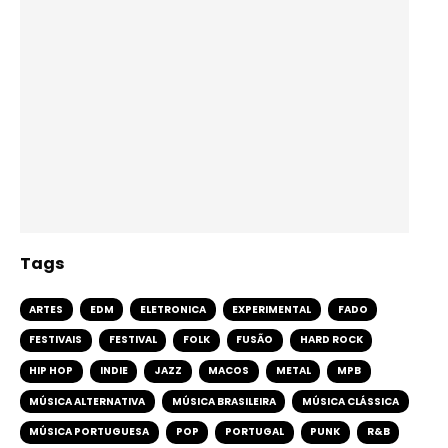
Tags
ARTES
EDM
ELETRONICA
EXPERIMENTAL
FADO
FESTIVAIS
FESTIVAL
FOLK
FUSÃO
HARD ROCK
HIP HOP
INDIE
JAZZ
MACOS
METAL
MPB
MÚSICA ALTERNATIVA
MÚSICA BRASILEIRA
MÚSICA CLÁSSICA
MÚSICA PORTUGUESA
POP
PORTUGAL
PUNK
R&B