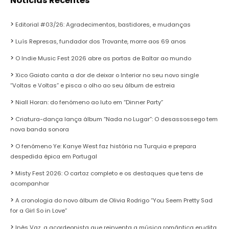
Noticias Recentes
Editorial #03/26: Agradecimentos, bastidores, e mudanças
Luís Represas, fundador dos Trovante, morre aos 69 anos
O Indie Music Fest 2026 abre as portas de Baltar ao mundo
Xico Gaiato canta a dor de deixar o Interior no seu novo single
“Voltas e Voltas” e pisca o olho ao seu álbum de estreia
Niall Horan: do fenómeno ao luto em “Dinner Party”
Criatura-dança lança álbum “Nada no Lugar”: O desassossego tem
nova banda sonora
O fenómeno Ye: Kanye West faz história na Turquia e prepara
despedida épica em Portugal
Misty Fest 2026: O cartaz completo e os destaques que tens de
acompanhar
A cronologia do novo álbum de Olivia Rodrigo “You Seem Pretty Sad
for a Girl So in Love”
Inês Vaz, a acordeonista que reinventa a música romântica erudita