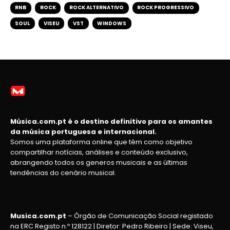
RNB
ROCK
ROCK ALTERNATIVO
ROCK PROGRESSIVO
SOUL
VISEU
VST
WINDOWS
Música.com.pt é o destino definitivo para os amantes
da música portuguesa e internacional.
Somos uma plataforma online que têm como objetivo
compartilhar notícias, análises e conteúdo exclusivo,
abrangendo todos os generos musicais e as últimas
tendências do cenário musical.
Musica.com.pt
– Órgão de Comunicação Social registado
na ERC Registo n.º 128122 | Diretor: Pedro Ribeiro | Sede: Viseu,