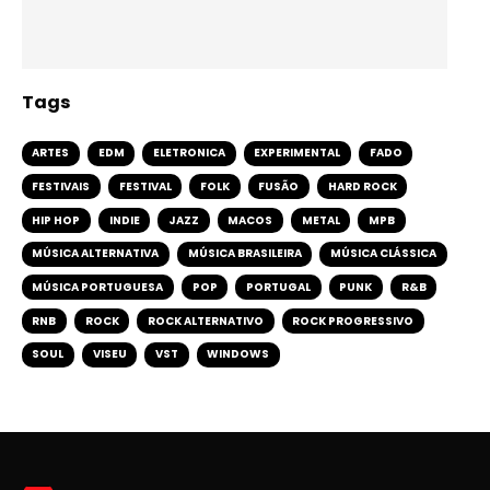
Tags
ARTES
EDM
ELETRONICA
EXPERIMENTAL
FADO
FESTIVAIS
FESTIVAL
FOLK
FUSÃO
HARD ROCK
HIP HOP
INDIE
JAZZ
MACOS
METAL
MPB
MÚSICA ALTERNATIVA
MÚSICA BRASILEIRA
MÚSICA CLÁSSICA
MÚSICA PORTUGUESA
POP
PORTUGAL
PUNK
R&B
RNB
ROCK
ROCK ALTERNATIVO
ROCK PROGRESSIVO
SOUL
VISEU
VST
WINDOWS