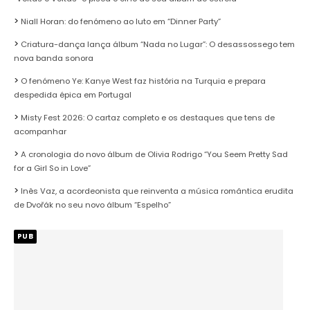
Niall Horan: do fenómeno ao luto em “Dinner Party”
Criatura-dança lança álbum “Nada no Lugar”: O desassossego tem
nova banda sonora
O fenómeno Ye: Kanye West faz história na Turquia e prepara
despedida épica em Portugal
Misty Fest 2026: O cartaz completo e os destaques que tens de
acompanhar
A cronologia do novo álbum de Olivia Rodrigo “You Seem Pretty Sad
for a Girl So in Love”
Inês Vaz, a acordeonista que reinventa a música romântica erudita
de Dvořák no seu novo álbum “Espelho”
PUB