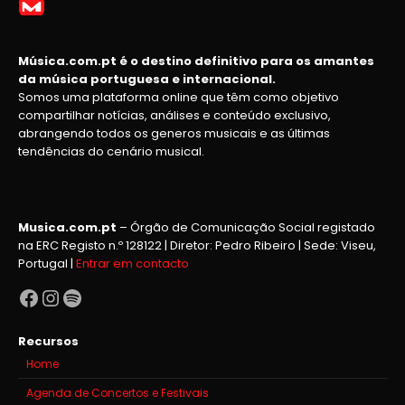
Música.com.pt é o destino definitivo para os amantes
da música portuguesa e internacional.
Somos uma plataforma online que têm como objetivo
compartilhar notícias, análises e conteúdo exclusivo,
abrangendo todos os generos musicais e as últimas
tendências do cenário musical.
Musica.com.pt
– Órgão de Comunicação Social registado
na ERC Registo n.º 128122 | Diretor: Pedro Ribeiro | Sede: Viseu,
Portugal |
Entrar em contacto
Facebook
Instagram
Spotify
Recursos
Home
Agenda de Concertos e Festivais