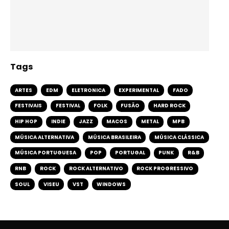
Tags
ARTES
EDM
ELETRONICA
EXPERIMENTAL
FADO
FESTIVAIS
FESTIVAL
FOLK
FUSÃO
HARD ROCK
HIP HOP
INDIE
JAZZ
MACOS
METAL
MPB
MÚSICA ALTERNATIVA
MÚSICA BRASILEIRA
MÚSICA CLÁSSICA
MÚSICA PORTUGUESA
POP
PORTUGAL
PUNK
R&B
RNB
ROCK
ROCK ALTERNATIVO
ROCK PROGRESSIVO
SOUL
VISEU
VST
WINDOWS