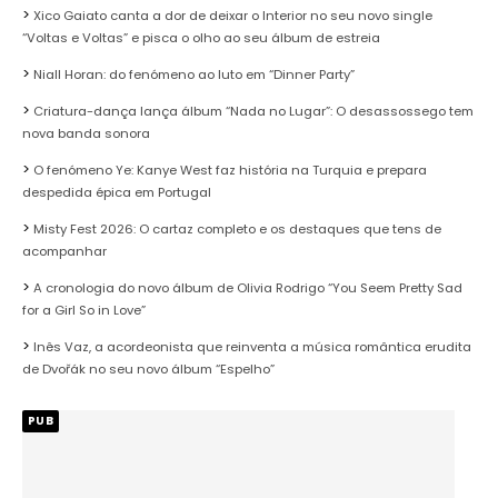
Xico Gaiato canta a dor de deixar o Interior no seu novo single
“Voltas e Voltas” e pisca o olho ao seu álbum de estreia
Niall Horan: do fenómeno ao luto em “Dinner Party”
Criatura-dança lança álbum “Nada no Lugar”: O desassossego tem
nova banda sonora
O fenómeno Ye: Kanye West faz história na Turquia e prepara
despedida épica em Portugal
Misty Fest 2026: O cartaz completo e os destaques que tens de
acompanhar
A cronologia do novo álbum de Olivia Rodrigo “You Seem Pretty Sad
for a Girl So in Love”
Inês Vaz, a acordeonista que reinventa a música romântica erudita
de Dvořák no seu novo álbum “Espelho”
PUB