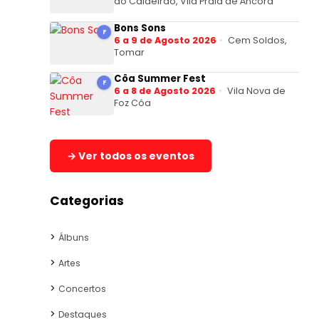
do Caldeirão, Vila Praia de Âncora
Bons Sons
F
6 a 9 de Agosto 2026
Cem Soldos,
Tomar
Côa Summer Fest
F
6 a 8 de Agosto 2026
Vila Nova de
Foz Côa
→ Ver todos os eventos
Categorias
Álbuns
Artes
Concertos
Destaques