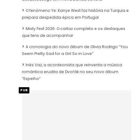
O fenómeno Ye: Kanye West faz história na Turquia e
prepara despedida épica em Portugal
Misty Fest 2026: O cartaz completo e os destaques
que tens de acompanhar
A cronologia do novo álbum de Olivia Rodrigo “You
Seem Pretty Sad for a Girl So in Love”
Inês Vaz, a acordeonista que reinventa a música
romântica erudita de Dvořák no seu novo álbum
“Espelho”
PUB