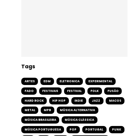
Tags
ARTES
EDM
ELETRONICA
EXPERIMENTAL
FADO
FESTIVAIS
FESTIVAL
FOLK
FUSÃO
HARD ROCK
HIP HOP
INDIE
JAZZ
MACOS
METAL
MPB
MÚSICA ALTERNATIVA
MÚSICA BRASILEIRA
MÚSICA CLÁSSICA
MÚSICA PORTUGUESA
POP
PORTUGAL
PUNK